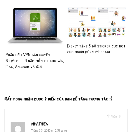
Disney tặng 8 bộ sticker cực hot
cho người dùng iMessage
Phần mềm VPN bản quyền
Seed4.me – 1 năm miễn phí cho Win,
Mac, Android và iOS
Rất mong nhận được ý kiến của bạn để tăng tương tác :)
Phản hồi
NHATHIEN
Tháng 3 3, 2010 at 2:53 sáng