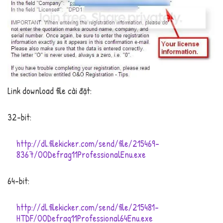
Link download file cài đặt:
32-bit:
http://dl.filekicker.com/send/file/215469-
8367/OODefrag11ProfessionalEnu.exe
64-bit:
http://dl.filekicker.com/send/file/215481-
HTDF/OODefrag11Professional64Enu.exe