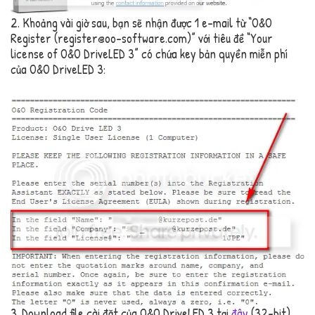
2. Khoảng vài giờ sau, bạn sẽ nhận được 1 e-mail từ “O&O
Register (register@oo-software.com)” với tiêu đề “Your
license of O&O DriveLED 3” có chứa key bản quyền miễn phí
của O&O DriveLED 3:
3. Download file cài đặt của O&O DriveLED 3 tại
đây
(32-bit),