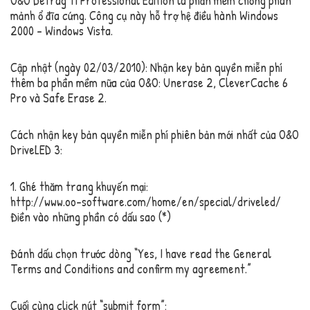
O&O Defrag 11 Professional Edition là phần mềm chống phân
mảnh ổ đĩa cứng. Công cụ này hỗ trợ hệ điều hành Windows
2000 – Windows Vista.
Cập nhật (ngày 02/03/2010):
Nhận key bản quyền miễn phí
thêm ba phần mềm nữa của O&O: Unerase 2, CleverCache 6
Pro và Safe Erase 2.
Cách nhận key bản quyền miễn phí phiên bản mới nhất của O&O
DriveLED 3:
1. Ghé thăm trang khuyến mại:
http://www.oo-software.com/home/en/special/driveled/
Điền vào những phần có dấu sao (*)
Đánh dấu chọn trước dòng “Yes, I have read the General
Terms and Conditions and confirm my agreement.”
Cuối cùng click nút “submit form”: