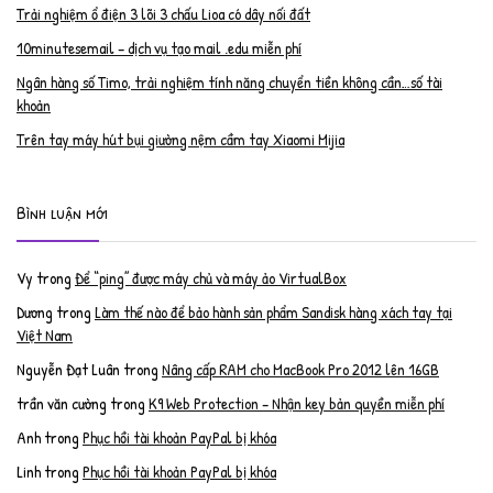
Trải nghiệm ổ điện 3 lõi 3 chấu Lioa có dây nối đất
10minutesemail – dịch vụ tạo mail .edu miễn phí
Ngân hàng số Timo, trải nghiệm tính năng chuyển tiền không cần…số tài
khoản
Trên tay máy hút bụi giường nệm cầm tay Xiaomi Mijia
Bình luận mới
Vy
trong
Để “ping” được máy chủ và máy ảo VirtualBox
Dương
trong
Làm thế nào để bảo hành sản phẩm Sandisk hàng xách tay tại
Việt Nam
Nguyễn Đạt Luân
trong
Nâng cấp RAM cho MacBook Pro 2012 lên 16GB
trần văn cường
trong
K9 Web Protection – Nhận key bản quyền miễn phí
Anh
trong
Phục hồi tài khoản PayPal bị khóa
Linh
trong
Phục hồi tài khoản PayPal bị khóa