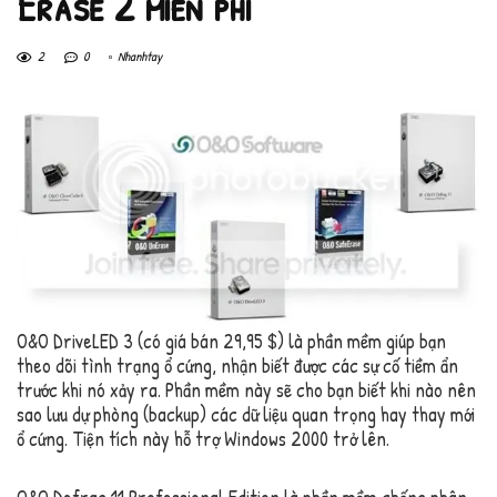
Erase 2 miễn phí
2
0
Nhanhtay
O&O DriveLED 3 (có giá bán 29,95 $) là phần mềm giúp bạn
theo dõi tình trạng ổ cứng, nhận biết được các sự cố tiềm ẩn
trước khi nó xảy ra. Phần mềm này sẽ cho bạn biết khi nào nên
sao lưu dự phòng (backup) các dữ liệu quan trọng hay thay mới
ổ cứng. Tiện tích này hỗ trợ Windows 2000 trở lên.