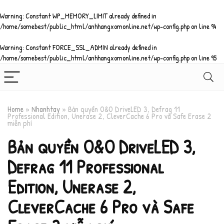
Warning
: Constant WP_MEMORY_LIMIT already defined in
/home/somebest/public_html/anhhangxomonline.net/wp-config.php
on line
94
Warning
: Constant FORCE_SSL_ADMIN already defined in
/home/somebest/public_html/anhhangxomonline.net/wp-config.php
on line
95
Home
»
Nhanhtay
»
Bản quyền O&O DriveLED 3, Defrag 11
Professional Edition, Unerase 2, CleverCache 6 Pro và Safe Erase 2
miễn phí
Bản quyền O&O DriveLED 3,
Defrag 11 Professional
Edition, Unerase 2,
CleverCache 6 Pro và Safe