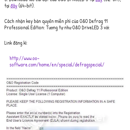
tại
đây
(64-bit).
Cách nhận key bản quyền miễn phí của O&O Defrag 11
Professional Edition:
Tương tự như O&O DriveLED 3 với:
Link đăng kí:
http://www.oo-
software.com/home/en/special/defragspecial/