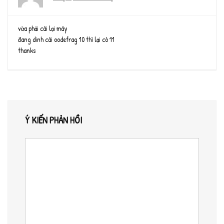
vừa phải cài lại máy
đang dinh cài oodefrag 10 thì lại có 11
thanks
Ý KIẾN PHẢN HỒI