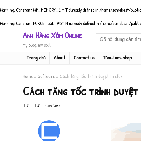
Warning
: Constant WP_MEMORY_LIMIT already defined in
/home/somebest/public
Warning
: Constant FORCE_SSL_ADMIN already defined in
/home/somebest/public
Anh Hàng Xóm Online
my blog, my soul
Trang chủ
About
Contact us
Tùm-lum-shop
Home
»
Software
»
Cách tăng tốc trình duyệt Firefox
Cách tăng tốc trình duyệt 
3
2
Software