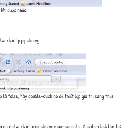
khi được nhắc.
twork.http.pipelining
ập là false, hãy double-click nó để thiết lập giá trị sang true.
à gõ
network.http.pipelining.maxrequests
. Double-click lên tuỳ