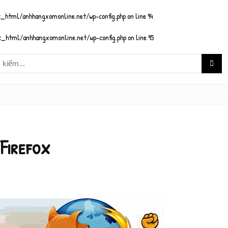
_html/anhhangxomonline.net/wp-config.php
on line
94
_html/anhhangxomonline.net/wp-config.php
on line
95
Firefox