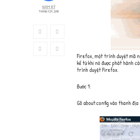
NAM KỲ
THÁNG 1 29, 2010
Firefox, một trình duyệt mã n
kể từ khi nó được phát hành c
trình duyệt Firefox.
Bước 1:
Gõ
about:config
vào thanh địa 