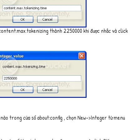
content.max.tokenizing
thành
2250000
khi được nhắc và click
ỗ nào trong cửa sổ
about:config
, chọn
New–>Integer
từ menu