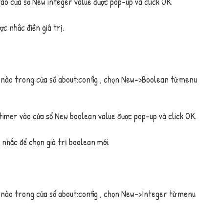
ào cửa sổ
New integer value
được pop-up và click
OK
.
ợc nhắc điền giá trị.
ỗ nào trong cửa sổ
about:config
, chọn
New–>Boolean
từ menu
timer
vào cửa sổ
New boolean value
được pop-up và click
OK
.
 nhắc để chọn giá trị boolean mới.
ỗ nào trong cửa sổ
about:config
, chọn
New–>Integer
từ menu