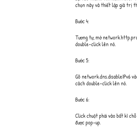
chọn này và thiết lập giá trị 
Bước 4:
Tương tự, mở
network.http.pro
double-click lên nó.
Bước 5:
Gõ
network.dns.disableIPv6
và
cách double-click lên nó.
Bước 6:
Click chuột phải vào bất kì ch
được pop-up.