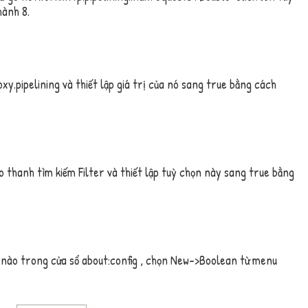
thành
8
.
xy.pipelining
và thiết lập giá trị của nó sang true bằng cách
o thanh tìm kiếm
Filter
và thiết lập tuỳ chọn này sang true bằng
ỗ nào trong cửa sổ
about:config
, chọn
New–>Boolean
từ menu