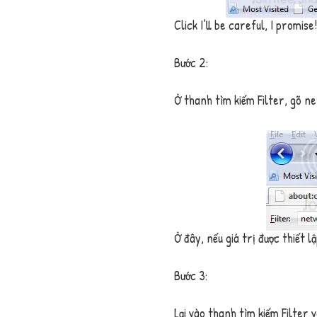
Click
I’ll be careful, I promise!
Bước 2:
Ở thanh tìm kiếm
Filter
, gõ
ne
Ở đây, nếu giá trị được thiết l
Bước 3:
Lại vào thanh tìm kiếm
Filter
v