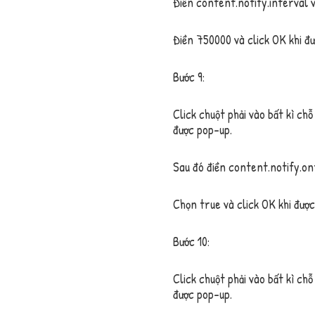
Điền
content.notify.interval
v
Điền
750000
và click
OK
khi đư
Bước 9:
Click chuột phải vào bất kì ch
được pop-up.
Sau đó điền
content.notify.on
Chọn
true
và click
OK
khi được
Bước 10:
Click chuột phải vào bất kì ch
được pop-up.