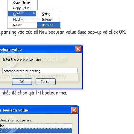
.parsing
vào cửa sổ
New boolean value
được pop-up và click
OK
.
 nhắc để chọn giá trị boolean mới.