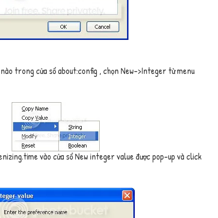
ỗ nào trong cửa sổ
about:config
, chọn
New–>Integer
từ menu
nizing.time
vào cửa sổ
New integer value
được pop-up và click