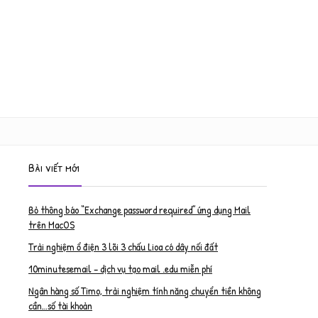
Bài viết mới
Bỏ thông báo “Exchange password required” ứng dụng Mail
trên MacOS
Trải nghiệm ổ điện 3 lõi 3 chấu Lioa có dây nối đất
10minutesemail – dịch vụ tạo mail .edu miễn phí
Ngân hàng số Timo, trải nghiệm tính năng chuyển tiền không
cần…số tài khoản