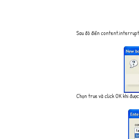
Sau đó điền
content.interrupt
Chọn
true
và click
OK
khi được