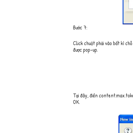
Bước 7:
Click chuột phải vào bất kì ch
được pop-up.
Tại đây, điền
content.max.toke
OK
.