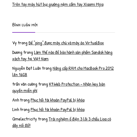
Trên tay máy hút bụi giường nệm cầm tay Xiaomi Mijia
Bình luận mới
Vy
trong
Để “ping” được máy chủ và máy ảo VirtualBox
Dương
trong
Làm thế nào để bảo hành sản phẩm Sandisk hàng
xách tay tại Việt Nam
Nguyễn Đạt Luân
trong
Nâng cấp RAM cho MacBook Pro 2012
lên 16GB
trần văn cường
trong
K9 Web Protection – Nhận key bản
quyền miễn phí
Anh
trong
Phục hồi tài khoản PayPal bị khóa
Linh
trong
Phục hồi tài khoản PayPal bị khóa
Qmelectricity
trong
Trải nghiệm ổ điện 3 lõi 3 chấu Lioa có
dây nối đất