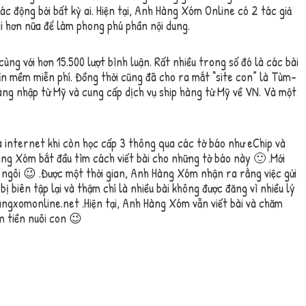
ác động bởi bất kỳ ai. Hiện tại, Anh Hàng Xóm Online có 2 tác giả
i hơn nữa để làm phong phú phần nội dung.
ùng với hơn 15.500 lượt bình luận. Rất nhiều trong số đó là các bài
hần mềm miễn phí. Đồng thời cũng đã cho ra mắt “site con” là Tùm-
g nhập từ Mỹ và cung cấp dịch vụ ship hàng từ Mỹ về VN. Và một
nternet khi còn học cấp 3 thông qua các tờ báo như eChip và
ng Xóm bắt đầu tìm cách viết bài cho những tờ báo này 🙂 .Mới
án ngôi 😉 .Được một thời gian, Anh Hàng Xóm nhận ra rằng việc gửi
bị biên tập lại và thậm chí là nhiều bài không được đăng vì nhiều lý
ngxomonline.net .Hiện tại, Anh Hàng Xóm vẫn viết bài và chăm
m tiền nuôi con 😉