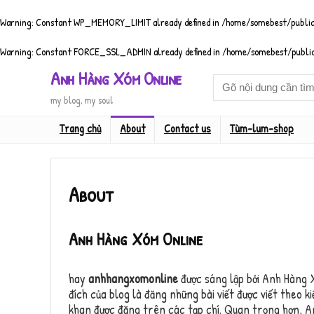
Warning
: Constant WP_MEMORY_LIMIT already defined in
/home/somebest/public
Warning
: Constant FORCE_SSL_ADMIN already defined in
/home/somebest/public
Anh Hàng Xóm Online
my blog, my soul
Trang chủ
About
Contact us
Tùm-lum-shop
About
Anh Hàng Xóm Online
hay
anhhangxomonline
được sáng lập bởi Anh Hàng 
đích của blog là đăng những bài viết được viết theo 
khan được đăng trên các tạp chí. Quan trọng hơn, 