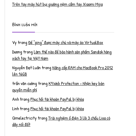
Trên tay máy hút bụi giường nệm cầm tay Xiaomi Mijia
Bình luận mới
Vy
trong
Để “ping” được máy chủ và máy ảo VirtualBox
Dương
trong
Làm thế nào để bảo hành sản phẩm Sandisk hàng
xách tay tại Việt Nam
Nguyễn Đạt Luân
trong
Nâng cấp RAM cho MacBook Pro 2012
lên 16GB
trần văn cường
trong
K9 Web Protection – Nhận key bản
quyền miễn phí
Anh
trong
Phục hồi tài khoản PayPal bị khóa
Linh
trong
Phục hồi tài khoản PayPal bị khóa
Qmelectricity
trong
Trải nghiệm ổ điện 3 lõi 3 chấu Lioa có
dây nối đất