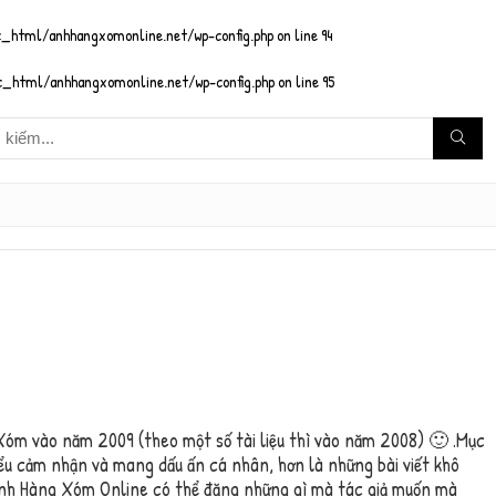
_html/anhhangxomonline.net/wp-config.php
on line
94
_html/anhhangxomonline.net/wp-config.php
on line
95
Xóm vào năm 2009 (theo một số tài liệu thì vào năm 2008) 🙂 .Mục
kiểu cảm nhận và mang dấu ấn cá nhân, hơn là những bài viết khô
Anh Hàng Xóm Online có thể đăng những gì mà tác giả muốn mà