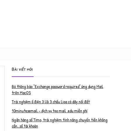
Bài viết mới
Bỏ thông báo “Exchange password required” ứng dụng Mail
trên MacOS
Trải nghiệm ổ điện 3 lõi 3 chấu Lioa có dây nối đất
10minutesemail – dịch vụ tạo mail .edu miễn phí
Ngân hàng số Timo, trải nghiệm tính năng chuyển tiền không
cần…số tài khoản