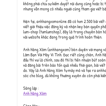
không phải chịu sự kiểm duyệt nội dung cũng hoặc bị t
nhưng vẫn mong có nhiều người cùng tham gia viết bà
Hiện tại, anhhangxomonline đã có hơn 2.500 bài viết c
viết giới thiệu việc đăng ký và nhận key bản quyền p
lum-shop (tumlumshop), đây là trang chuyên bán hàn
vài website khác đang trong quá trình hoàn thiện.
Anh Hàng Xóm (anhhangxom) bén duyên với mạng và i
Làm Bạn Với Máy Vi Tính. Đọc riết cũng chán, Anh Hà
đầu thì vui là chính, sau đó thì bị tiền nhuận bút so
và đăng bài trên báo tốn quá nhiều thời gian, bài viết 
do. Vậy là Anh Hàng Xóm tự mày mò và tạo ra anhha
sóc cho blog, dù không thường xuyên do còn phải kiế
Sáng lập :
Anh Hàng Xóm
Cộng tác :