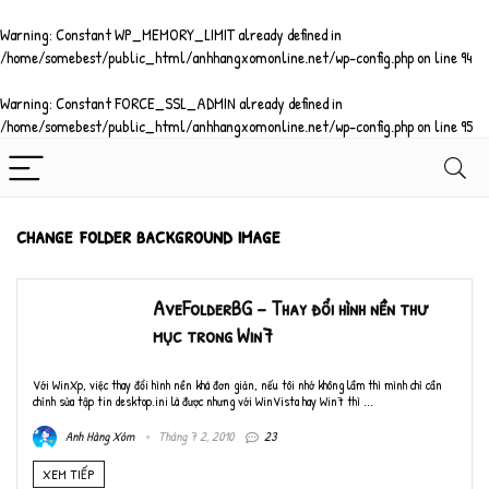
Warning
: Constant WP_MEMORY_LIMIT already defined in
/home/somebest/public_html/anhhangxomonline.net/wp-config.php
on line
94
Warning
: Constant FORCE_SSL_ADMIN already defined in
/home/somebest/public_html/anhhangxomonline.net/wp-config.php
on line
95
change folder background image
AveFolderBG – Thay đổi hình nền thư
mục trong Win7
Với WinXp, việc thay đổi hình nền khá đơn giản, nếu tôi nhớ không lầm thì mình chỉ cần
chỉnh sửa tập tin desktop.ini là được nhưng với WinVista hay Win7 thì ...
Anh Hàng Xóm
Tháng 7 2, 2010
23
XEM TIẾP