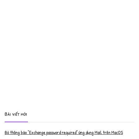
Bài viết mới
Bỏ thông báo “Exchange password required” ứng dụng Mail trên MacOS