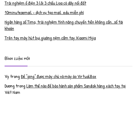
Trải nghiệm ổ điện 3 lõi 3 chấu Lioa có dây nối đất
10minutesemail – dịch vụ tạo mail .edu miễn phí
Ngân hàng số Timo, trải nghiệm tính năng chuyển tiền không cần…số tài
khoản
Trên tay máy hút bụi giường nệm cầm tay Xiaomi Mijia
Bình luận mới
Vy
trong
Để “ping” được máy chủ và máy ảo VirtualBox
Dương
trong
Làm thế nào để bảo hành sản phẩm Sandisk hàng xách tay tại
Việt Nam
Nguyễn Đạt Luân
trong
Nâng cấp RAM cho MacBook Pro 2012 lên 16GB
trần văn cường
trong
K9 Web Protection – Nhận key bản quyền miễn phí
Anh
trong
Phục hồi tài khoản PayPal bị khóa
Linh
trong
Phục hồi tài khoản PayPal bị khóa