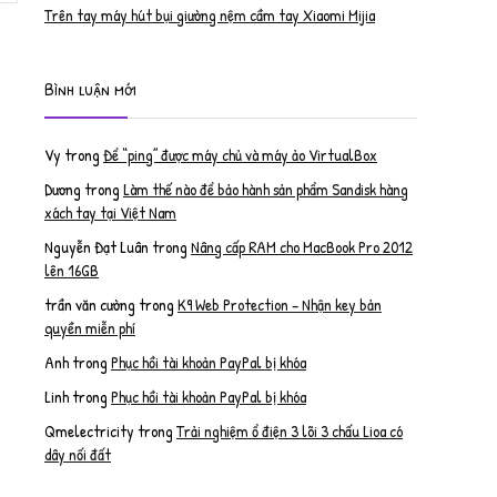
Trên tay máy hút bụi giường nệm cầm tay Xiaomi Mijia
Bình luận mới
Vy
trong
Để “ping” được máy chủ và máy ảo VirtualBox
Dương
trong
Làm thế nào để bảo hành sản phẩm Sandisk hàng
xách tay tại Việt Nam
Nguyễn Đạt Luân
trong
Nâng cấp RAM cho MacBook Pro 2012
lên 16GB
trần văn cường
trong
K9 Web Protection – Nhận key bản
quyền miễn phí
Anh
trong
Phục hồi tài khoản PayPal bị khóa
Linh
trong
Phục hồi tài khoản PayPal bị khóa
Qmelectricity
trong
Trải nghiệm ổ điện 3 lõi 3 chấu Lioa có
dây nối đất