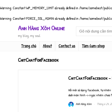
Warning
: Constant WP_MEMORY_LIMIT already defined in
/home/somebest/public
Warning
: Constant FORCE_SSL_ADMIN already defined in
/home/somebest/public
Anh Hàng Xóm Online
my blog, my soul
Trang chủ
About
Contact us
Tùm-lum-shop
ChitChatForFacebook
ChitChatForFacebook – 
Hồi mới sử dụng facebook, tự nhiên
dưới màn hình -> ngạc nhiên chưa ? 
Anh Hàng Xóm
Tháng 6 24, 2