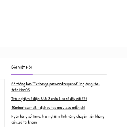
Bài viết mới
Bỏ thông báo “Exchange password required” ứng dụng Mail
trên MacOS
Trải nghiệm ổ điện 3 lõi 3 chấu Lioa có dây nối đất
10minutesemail – dịch vụ tạo mail .edu miễn phí
Ngân hàng số Timo, trải nghiệm tính năng chuyển tiền không
cần…số tài khoản