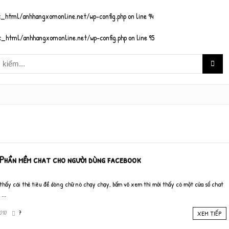
_html/anhhangxomonline.net/wp-config.php
on line
94
_html/anhhangxomonline.net/wp-config.php
on line
95
Phần mềm chat cho người dùng facebook
 thấy cái thẻ tiêu đề dòng chữ nó chạy chạy, bấm vô xem thì mới thấy có một cửa sổ chat
...
010
7
XEM TIẾP