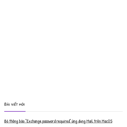
Bài viết mới
Bỏ thông báo “Exchange password required” ứng dụng Mail trên MacOS