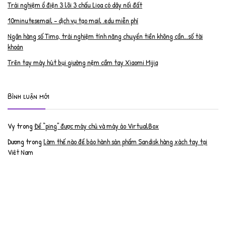
Trải nghiệm ổ điện 3 lõi 3 chấu Lioa có dây nối đất
10minutesemail – dịch vụ tạo mail .edu miễn phí
Ngân hàng số Timo, trải nghiệm tính năng chuyển tiền không cần…số tài
khoản
Trên tay máy hút bụi giường nệm cầm tay Xiaomi Mijia
Bình luận mới
Vy
trong
Để “ping” được máy chủ và máy ảo VirtualBox
Dương
trong
Làm thế nào để bảo hành sản phẩm Sandisk hàng xách tay tại
Việt Nam
Nguyễn Đạt Luân
trong
Nâng cấp RAM cho MacBook Pro 2012 lên 16GB
trần văn cường
trong
K9 Web Protection – Nhận key bản quyền miễn phí
Anh
trong
Phục hồi tài khoản PayPal bị khóa
Linh
trong
Phục hồi tài khoản PayPal bị khóa