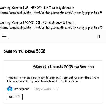
Warning
: Constant WP_MEMORY_LIMIT already defined in
/home/somebest/public_html/anhhangxomonline.net/wp-config.php
on line
94
Warning
: Constant FORCE_SSL_ADMIN already defined in
/home/somebest/public_html/anhhangxomonline.net/wp-config.php
on line
95
dang ky tai khoan 50GB
Đăng ký tài khoản 50GB tại Box.com
Trước mặt tôi hiện giờ là một tô bánh tét chiên xù :)), đậm chất xuân đúng không ? Và dự
kiến tối nay cũng ăn ... y chang như vậy cho nó hết luôn. Tết năm nay ...
Anh Hàng Xóm
Tháng 2 13, 2013
6
XEM TIẾP