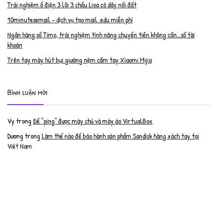
Trải nghiệm ổ điện 3 lõi 3 chấu Lioa có dây nối đất
10minutesemail – dịch vụ tạo mail .edu miễn phí
Ngân hàng số Timo, trải nghiệm tính năng chuyển tiền không cần…số tài
khoản
Trên tay máy hút bụi giường nệm cầm tay Xiaomi Mijia
Bình luận mới
Vy
trong
Để “ping” được máy chủ và máy ảo VirtualBox
Dương
trong
Làm thế nào để bảo hành sản phẩm Sandisk hàng xách tay tại
Việt Nam
Nguyễn Đạt Luân
trong
Nâng cấp RAM cho MacBook Pro 2012 lên 16GB
trần văn cường
trong
K9 Web Protection – Nhận key bản quyền miễn phí
Anh
trong
Phục hồi tài khoản PayPal bị khóa
Linh
trong
Phục hồi tài khoản PayPal bị khóa