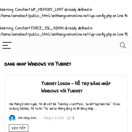
Warning
: Constant WP_MEMORY_LIMIT already defined in
/home/somebest/public_html/anhhangxomonline.net/wp-config.php
on line
94
Warning
: Constant FORCE_SSL_ADMIN already defined in
/home/somebest/public_html/anhhangxomonline.net/wp-config.php
on line
95
dang nhap Windows voi Yubikey
Yubikey Logon – Hỗ trợ đăng nhập
Windows với Yubikey
Vào tháng 8 năm ngoái, tôi đã viết bài "YubiKey + LastPass : Sự kết hợp hoàn hảo" .Từ lúc
sử dụng Yubikey, tôi tự hỏi "Tại sao lại không dùng nó để đăng nhập ...
Anh Hàng Xóm
Tháng 6 13, 2012
3
XEM TIẾP