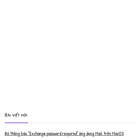
Bài viết mới
Bỏ thông báo “Exchange password required” ứng dụng Mail trên MacOS