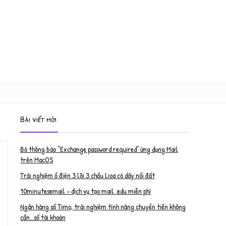
Bài viết mới
Bỏ thông báo “Exchange password required” ứng dụng Mail
trên MacOS
Trải nghiệm ổ điện 3 lõi 3 chấu Lioa có dây nối đất
10minutesemail – dịch vụ tạo mail .edu miễn phí
Ngân hàng số Timo, trải nghiệm tính năng chuyển tiền không
cần…số tài khoản