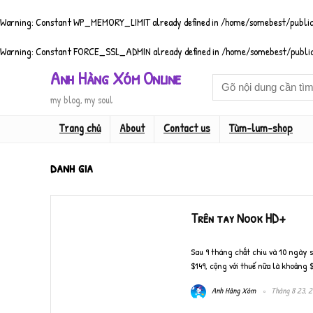
Warning
: Constant WP_MEMORY_LIMIT already defined in
/home/somebest/public
Warning
: Constant FORCE_SSL_ADMIN already defined in
/home/somebest/public
Anh Hàng Xóm Online
my blog, my soul
Trang chủ
About
Contact us
Tùm-lum-shop
danh gia
Trên tay Nook HD+
Sau 9 tháng chắt chiu và 10 ngày s
$149, cộng với thuế nữa là khoảng $1
Anh Hàng Xóm
Tháng 8 23, 2