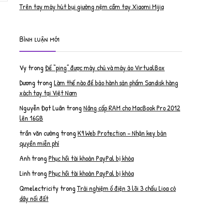
Trên tay máy hút bụi giường nệm cầm tay Xiaomi Mijia
Bình luận mới
Vy
trong
Để “ping” được máy chủ và máy ảo VirtualBox
Dương
trong
Làm thế nào để bảo hành sản phẩm Sandisk hàng
xách tay tại Việt Nam
Nguyễn Đạt Luân
trong
Nâng cấp RAM cho MacBook Pro 2012
lên 16GB
trần văn cường
trong
K9 Web Protection – Nhận key bản
quyền miễn phí
Anh
trong
Phục hồi tài khoản PayPal bị khóa
Linh
trong
Phục hồi tài khoản PayPal bị khóa
Qmelectricity
trong
Trải nghiệm ổ điện 3 lõi 3 chấu Lioa có
dây nối đất