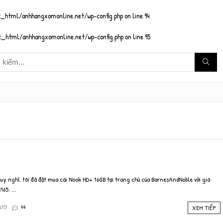
_html/anhhangxomonline.net/wp-config.php
on line
94
_html/anhhangxomonline.net/wp-config.php
on line
95
uy nghĩ, tôi đã đặt mua cái Nook HD+ 16GB tại trang chủ của BarnesAndNoble với giá
65. ...
013
44
XEM TIẾP