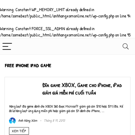
Warning
: Constant WP_MEMORY_LIMIT already defined in
/home/somebest/public_html/anhhangxomonline.net/wp-config.php
on line
94
Warning
: Constant FORCE_SSL_ADMIN already defined in
/home/somebest/public_html/anhhangxomonline.net/wp-config.php
on line
95
free iphone ipad game
Đĩa game XBOX, Game cho iPhone, iPad
giảm giá miễn phí cuối tuần
Hàng loạt đĩa game dành cho XBOX 360 được Microsoft giảm giá còn $10 hoặc $11/đĩa. Kế
đó là hàng loạt ứng dụng miễn phí hoặc giảm giá còn $1 dành cho iPhone, ...
Anh Hàng Xóm
Tháng 8 11, 2013
XEM TIẾP