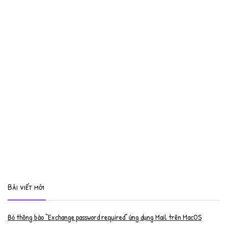
Bài viết mới
Bỏ thông báo “Exchange password required” ứng dụng Mail trên MacOS