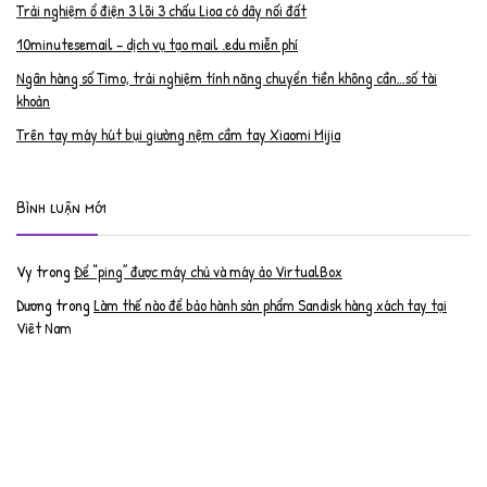
Trải nghiệm ổ điện 3 lõi 3 chấu Lioa có dây nối đất
10minutesemail – dịch vụ tạo mail .edu miễn phí
Ngân hàng số Timo, trải nghiệm tính năng chuyển tiền không cần…số tài
khoản
Trên tay máy hút bụi giường nệm cầm tay Xiaomi Mijia
Bình luận mới
Vy
trong
Để “ping” được máy chủ và máy ảo VirtualBox
Dương
trong
Làm thế nào để bảo hành sản phẩm Sandisk hàng xách tay tại
Việt Nam
Nguyễn Đạt Luân
trong
Nâng cấp RAM cho MacBook Pro 2012 lên 16GB
trần văn cường
trong
K9 Web Protection – Nhận key bản quyền miễn phí
Anh
trong
Phục hồi tài khoản PayPal bị khóa
Linh
trong
Phục hồi tài khoản PayPal bị khóa