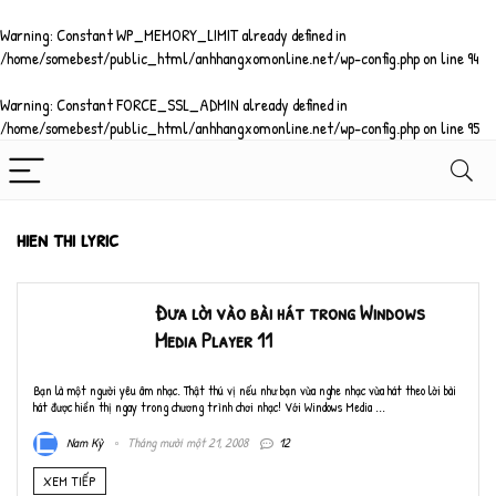
Warning
: Constant WP_MEMORY_LIMIT already defined in
/home/somebest/public_html/anhhangxomonline.net/wp-config.php
on line
94
Warning
: Constant FORCE_SSL_ADMIN already defined in
/home/somebest/public_html/anhhangxomonline.net/wp-config.php
on line
95
hien thi lyric
Đưa lời vào bài hát trong Windows
Media Player 11
Bạn là một người yêu âm nhạc. Thật thú vị nếu như bạn vừa nghe nhạc vừa hát theo lời bài
hát được hiển thị ngay trong chương trình chơi nhạc! Với Windows Media ...
Nam Kỳ
Tháng mười một 21, 2008
12
XEM TIẾP