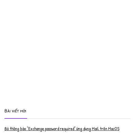
Bài viết mới
Bỏ thông báo “Exchange password required” ứng dụng Mail trên MacOS