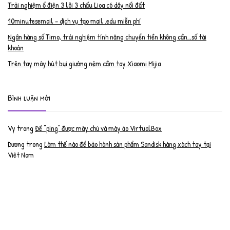
Trải nghiệm ổ điện 3 lõi 3 chấu Lioa có dây nối đất
10minutesemail – dịch vụ tạo mail .edu miễn phí
Ngân hàng số Timo, trải nghiệm tính năng chuyển tiền không cần…số tài
khoản
Trên tay máy hút bụi giường nệm cầm tay Xiaomi Mijia
Bình luận mới
Vy
trong
Để “ping” được máy chủ và máy ảo VirtualBox
Dương
trong
Làm thế nào để bảo hành sản phẩm Sandisk hàng xách tay tại
Việt Nam
Nguyễn Đạt Luân
trong
Nâng cấp RAM cho MacBook Pro 2012 lên 16GB
trần văn cường
trong
K9 Web Protection – Nhận key bản quyền miễn phí
Anh
trong
Phục hồi tài khoản PayPal bị khóa
Linh
trong
Phục hồi tài khoản PayPal bị khóa