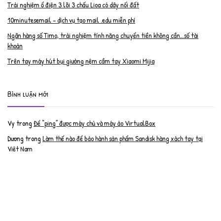
Trải nghiệm ổ điện 3 lõi 3 chấu Lioa có dây nối đất
10minutesemail – dịch vụ tạo mail .edu miễn phí
Ngân hàng số Timo, trải nghiệm tính năng chuyển tiền không cần…số tài
khoản
Trên tay máy hút bụi giường nệm cầm tay Xiaomi Mijia
Bình luận mới
Vy
trong
Để “ping” được máy chủ và máy ảo VirtualBox
Dương
trong
Làm thế nào để bảo hành sản phẩm Sandisk hàng xách tay tại
Việt Nam
Nguyễn Đạt Luân
trong
Nâng cấp RAM cho MacBook Pro 2012 lên 16GB
trần văn cường
trong
K9 Web Protection – Nhận key bản quyền miễn phí
Anh
trong
Phục hồi tài khoản PayPal bị khóa
Linh
trong
Phục hồi tài khoản PayPal bị khóa