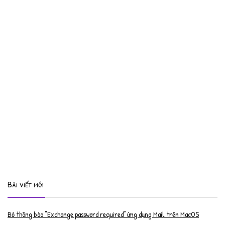
Bài viết mới
Bỏ thông báo “Exchange password required” ứng dụng Mail trên MacOS