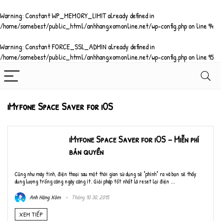
Warning
: Constant WP_MEMORY_LIMIT already defined in
/home/somebest/public_html/anhhangxomonline.net/wp-config.php
on line
94
Warning
: Constant FORCE_SSL_ADMIN already defined in
/home/somebest/public_html/anhhangxomonline.net/wp-config.php
on line
95
iMyfone Space Saver for iOS
iMyfone Space Saver for iOS – Miễn phí
bản quyền
Cũng như máy tính, điện thoại sau một thời gian sử dụng sẽ "phình" ra và bạn sẽ thấy
dung lượng trống càng ngày càng ít. Giải pháp tốt nhất là reset lại điện ...
Anh Hàng Xóm
Tháng 10 30, 2015
XEM TIẾP