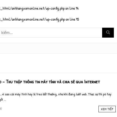
_html/anhhangxomonline.net/wp-config.php
on line
94
_html/anhhangxomonline.net/wp-config.php
on line
95
– Thu thập thông tin máy tính và chia sẻ qua Internet
…vì sao cái máy tính hay bị treo bất thường, như khi đang lướt web. Thực sự thì pó tay
i ...
10
XEM TIẾP