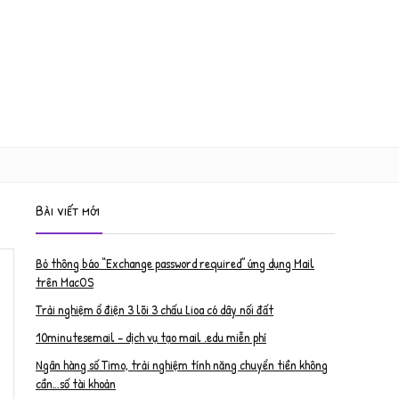
Bài viết mới
Bỏ thông báo “Exchange password required” ứng dụng Mail
trên MacOS
Trải nghiệm ổ điện 3 lõi 3 chấu Lioa có dây nối đất
10minutesemail – dịch vụ tạo mail .edu miễn phí
Ngân hàng số Timo, trải nghiệm tính năng chuyển tiền không
cần…số tài khoản