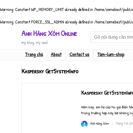
Warning
: Constant WP_MEMORY_LIMIT already defined in
/home/somebest/public
Warning
: Constant FORCE_SSL_ADMIN already defined in
/home/somebest/public
Anh Hàng Xóm Online
my blog, my soul
Trang chủ
About
Contact us
Tùm-lum-shop
Kaspersky GetSystemInfo
Kaspersky GetSystemInfo 
Hôm nay, em họ của tui gọi điện hỏi
trong trường hợp này bởi không ngồ
Anh Hàng Xóm
Tháng 9 8, 20