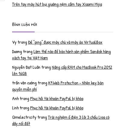
Trên tay máy hút bụi giường nệm cầm tay Xiaomi Mijia
Bình luận mới
Vy
trong
Để “ping” được máy chủ và máy ảo VirtualBox
Dương
trong
Làm thế nào để bảo hành sản phẩm Sandisk hàng
xách tay tại Việt Nam
Nguyễn Đạt Luân
trong
Nâng cấp RAM cho MacBook Pro 2012
lên 16GB
trần văn cường
trong
K9 Web Protection – Nhận key bản
quyền miễn phí
Anh
trong
Phục hồi tài khoản PayPal bị khóa
Linh
trong
Phục hồi tài khoản PayPal bị khóa
Qmelectricity
trong
Trải nghiệm ổ điện 3 lõi 3 chấu Lioa có
dây nối đất