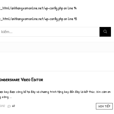
_html/anhhangxomonline.net/wp-config.php
on line
94
_html/anhhangxomonline.net/wp-config.php
on line
95
 Wondershare Video Editor
c key được công bố tại đây và chương trình tặng key đến đây là kết thúc. Xin cám ơn
g xông ...
2012
60
XEM TIẾP