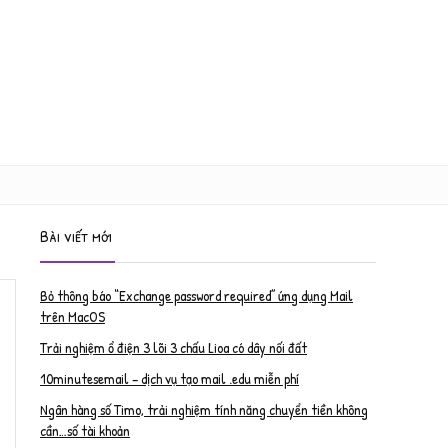
Bài viết mới
Bỏ thông báo “Exchange password required” ứng dụng Mail
trên MacOS
Trải nghiệm ổ điện 3 lõi 3 chấu Lioa có dây nối đất
10minutesemail – dịch vụ tạo mail .edu miễn phí
Ngân hàng số Timo, trải nghiệm tính năng chuyển tiền không
cần…số tài khoản