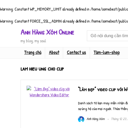
Warning
: Constant WP_MEMORY_LIMIT already defined in
/home/somebest/public
Warning
: Constant FORCE_SSL_ADMIN already defined in
/home/somebest/public
Anh Hàng Xóm Online
my blog, my soul
Trang chủ
About
Contact us
Tùm-lum-shop
lam hieu ung cho clip
“Làm đẹp” video clip với
Danh sách 10 bạn may mắn nhận đượ
sự ủng hộ của mọi người. Thừa thắn
Anh Hàng Xóm
Tháng 12 23, 