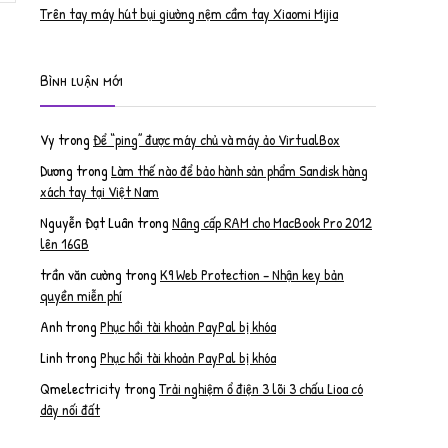
Trên tay máy hút bụi giường nệm cầm tay Xiaomi Mijia
Bình luận mới
Vy
trong
Để “ping” được máy chủ và máy ảo VirtualBox
Dương
trong
Làm thế nào để bảo hành sản phẩm Sandisk hàng
xách tay tại Việt Nam
Nguyễn Đạt Luân
trong
Nâng cấp RAM cho MacBook Pro 2012
lên 16GB
trần văn cường
trong
K9 Web Protection – Nhận key bản
quyền miễn phí
Anh
trong
Phục hồi tài khoản PayPal bị khóa
Linh
trong
Phục hồi tài khoản PayPal bị khóa
Qmelectricity
trong
Trải nghiệm ổ điện 3 lõi 3 chấu Lioa có
dây nối đất