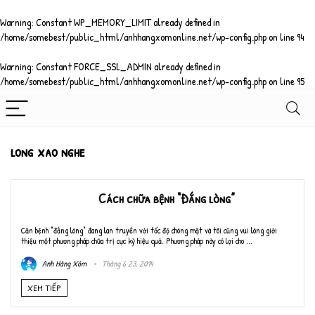
Warning
: Constant WP_MEMORY_LIMIT already defined in
/home/somebest/public_html/anhhangxomonline.net/wp-config.php
on line
94
Warning
: Constant FORCE_SSL_ADMIN already defined in
/home/somebest/public_html/anhhangxomonline.net/wp-config.php
on line
95
long xao nghe
Cách chữa bệnh “Đắng lòng”
Căn bệnh "đắng lòng" đang lan truyền với tốc độ chóng mặt và tôi cũng vui lòng giới
thiệu một phương pháp chữa trị cực kỳ hiệu quả. Phương pháp này có lợi cho ...
Anh Hàng Xóm
Tháng 6 23, 2014
XEM TIẾP