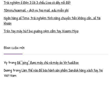
Trải nghiệm ổ điện 3 lõi 3 chấu Lioa có dây nối đất
10minutesemail – dịch vụ tạo mail .edu miễn phí
Ngân hàng số Timo, trải nghiệm tính năng chuyển tiền không cần…số tài
khoản
Trên tay máy hút bụi giường nệm cầm tay Xiaomi Mijia
Bình luận mới
Vy
trong
Để “ping” được máy chủ và máy ảo VirtualBox
Dương
trong
Làm thế nào để bảo hành sản phẩm Sandisk hàng xách tay tại
Việt Nam
Nguyễn Đạt Luân
trong
Nâng cấp RAM cho MacBook Pro 2012 lên 16GB
trần văn cường
trong
K9 Web Protection – Nhận key bản quyền miễn phí
Anh
trong
Phục hồi tài khoản PayPal bị khóa
Linh
trong
Phục hồi tài khoản PayPal bị khóa