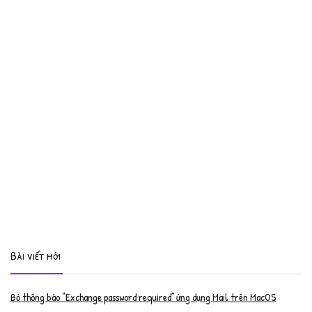
Bài viết mới
Bỏ thông báo “Exchange password required” ứng dụng Mail trên MacOS