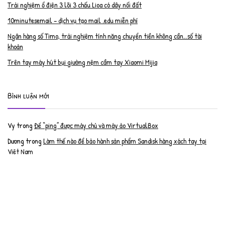
Trải nghiệm ổ điện 3 lõi 3 chấu Lioa có dây nối đất
10minutesemail – dịch vụ tạo mail .edu miễn phí
Ngân hàng số Timo, trải nghiệm tính năng chuyển tiền không cần…số tài
khoản
Trên tay máy hút bụi giường nệm cầm tay Xiaomi Mijia
Bình luận mới
Vy
trong
Để “ping” được máy chủ và máy ảo VirtualBox
Dương
trong
Làm thế nào để bảo hành sản phẩm Sandisk hàng xách tay tại
Việt Nam
Nguyễn Đạt Luân
trong
Nâng cấp RAM cho MacBook Pro 2012 lên 16GB
trần văn cường
trong
K9 Web Protection – Nhận key bản quyền miễn phí
Anh
trong
Phục hồi tài khoản PayPal bị khóa
Linh
trong
Phục hồi tài khoản PayPal bị khóa