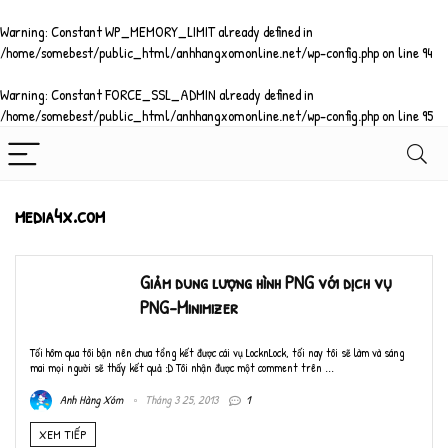
Warning
: Constant WP_MEMORY_LIMIT already defined in
/home/somebest/public_html/anhhangxomonline.net/wp-config.php
on line
94
Warning
: Constant FORCE_SSL_ADMIN already defined in
/home/somebest/public_html/anhhangxomonline.net/wp-config.php
on line
95
media4x.com
Giảm dung lượng hình PNG với dịch vụ
PNG-Minimizer
Tối hôm qua tôi bận nên chưa tổng kết được cái vụ LocknLock, tối nay tôi sẽ làm và sáng
mai mọi người sẽ thấy kết quả :D Tôi nhận được một comment trên ...
Anh Hàng Xóm
Tháng 3 25, 2013
1
XEM TIẾP