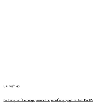
Bài viết mới
Bỏ thông báo “Exchange password required” ứng dụng Mail trên MacOS