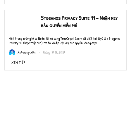
Steganos Privacy Suite 11 – Nhận key
bản quyền miễn phí
Một trong những lý do khiến tôi sử dụng TrueCrypt (xem bài viết tại đây) là : Steganos
Privacy 10 (hoặc thấp hơn) mà tôi có dịp lấy key bản quyền không chạy ...
Anh Hàng Xóm
Tháng 10 14, 2010
XEM TIẾP