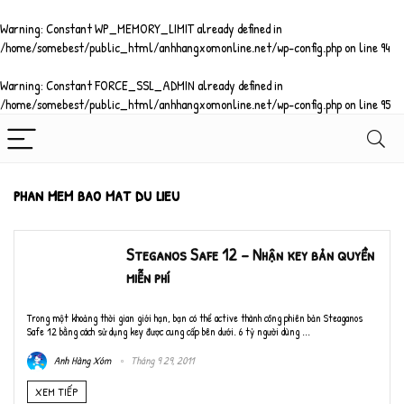
Warning
: Constant WP_MEMORY_LIMIT already defined in
/home/somebest/public_html/anhhangxomonline.net/wp-config.php
on line
94
Warning
: Constant FORCE_SSL_ADMIN already defined in
/home/somebest/public_html/anhhangxomonline.net/wp-config.php
on line
95
phan mem bao mat du lieu
Steganos Safe 12 – Nhận key bản quyền
miễn phí
Trong một khoảng thời gian giới hạn, bạn có thể active thành công phiên bản Steaganos
Safe 12 bằng cách sử dụng key được cung cấp bên dưới. 6 tỷ người dùng ...
Anh Hàng Xóm
Tháng 9 29, 2011
XEM TIẾP