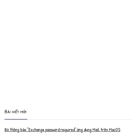
Bài viết mới
Bỏ thông báo “Exchange password required” ứng dụng Mail trên MacOS