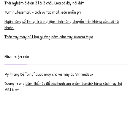
Trải nghiệm ổ điện 3 lõi 3 chấu Lioa có dây nối đất
10minutesemail – dịch vụ tạo mail .edu miễn phí
Ngân hàng số Timo, trải nghiệm tính năng chuyển tiền không cần…số tài
khoản
Trên tay máy hút bụi giường nệm cầm tay Xiaomi Mijia
Bình luận mới
Vy
trong
Để “ping” được máy chủ và máy ảo VirtualBox
Dương
trong
Làm thế nào để bảo hành sản phẩm Sandisk hàng xách tay tại
Việt Nam
Nguyễn Đạt Luân
trong
Nâng cấp RAM cho MacBook Pro 2012 lên 16GB
trần văn cường
trong
K9 Web Protection – Nhận key bản quyền miễn phí
Anh
trong
Phục hồi tài khoản PayPal bị khóa
Linh
trong
Phục hồi tài khoản PayPal bị khóa