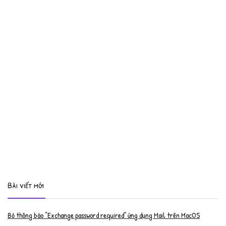
Bài viết mới
Bỏ thông báo “Exchange password required” ứng dụng Mail trên MacOS