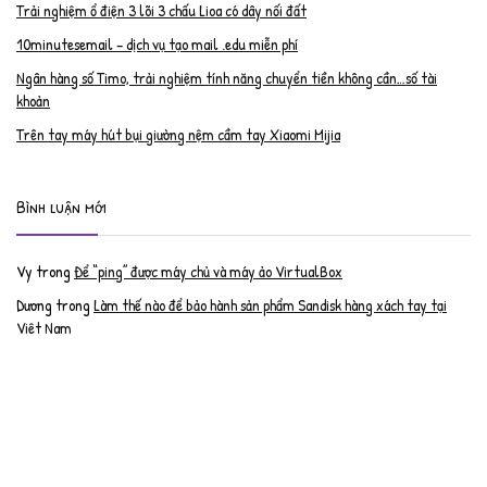
Trải nghiệm ổ điện 3 lõi 3 chấu Lioa có dây nối đất
10minutesemail – dịch vụ tạo mail .edu miễn phí
Ngân hàng số Timo, trải nghiệm tính năng chuyển tiền không cần…số tài
khoản
Trên tay máy hút bụi giường nệm cầm tay Xiaomi Mijia
Bình luận mới
Vy
trong
Để “ping” được máy chủ và máy ảo VirtualBox
Dương
trong
Làm thế nào để bảo hành sản phẩm Sandisk hàng xách tay tại
Việt Nam
Nguyễn Đạt Luân
trong
Nâng cấp RAM cho MacBook Pro 2012 lên 16GB
trần văn cường
trong
K9 Web Protection – Nhận key bản quyền miễn phí
Anh
trong
Phục hồi tài khoản PayPal bị khóa
Linh
trong
Phục hồi tài khoản PayPal bị khóa