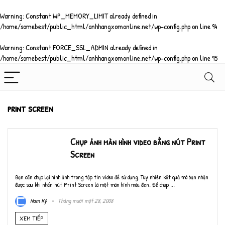
Warning
: Constant WP_MEMORY_LIMIT already defined in
/home/somebest/public_html/anhhangxomonline.net/wp-config.php
on line
94
Warning
: Constant FORCE_SSL_ADMIN already defined in
/home/somebest/public_html/anhhangxomonline.net/wp-config.php
on line
95
print screen
Chụp ảnh màn hình video bằng nút Print
Screen
Bạn cần chụp lại hình ảnh trong tập tin video để sử dụng. Tuy nhiên kết quả mà bạn nhận
được sau khi nhấn nút Print Screen là một màn hình màu đen. Để chụp ...
Nam Kỳ
Tháng mười một 28, 2008
XEM TIẾP