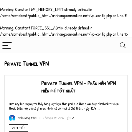
Warning
: Constant WP_MEMORY_LIMIT already defined in
/home/somebest/public_html/anhhangxomonline.net/wp-config.php
on line
94
Warning
: Constant FORCE_SSL_ADMIN already defined in
/home/somebest/public_html/anhhangxomonline.net/wp-config.php
on line
95
Private Tunnel VPN
Private Tunnel VPN – Phần mềm VPN
miễn phí tốt nhất
Hôm nay lên mạng thì thấy hàng loạt bạn than phiền là không vào được facebook từ điện
thoại. Điều này chả có gì nhạc nhiên cả bởi mai là Chủ Nhật, ngày 15/4, ...
Anh Hàng Xóm
Tháng 5 14, 2016
2
XEM TIẾP