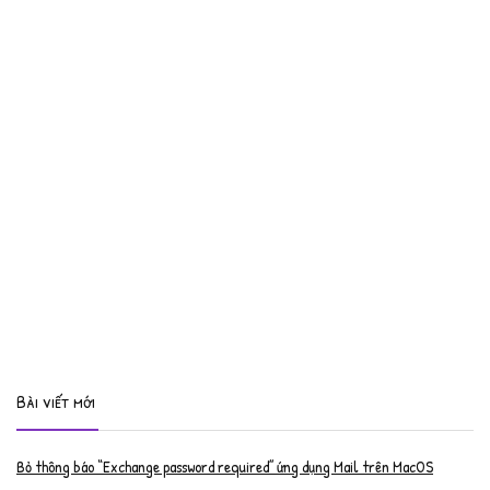
Bài viết mới
Bỏ thông báo “Exchange password required” ứng dụng Mail trên MacOS