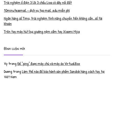
Trải nghiệm ổ điện 3 lõi 3 chấu Lioa có dây nối đất
10minutesemail – dịch vụ tạo mail .edu miễn phí
Ngân hàng số Timo, trải nghiệm tính năng chuyển tiền không cần…số tài
khoản
Trên tay máy hút bụi giường nệm cầm tay Xiaomi Mijia
Bình luận mới
Vy
trong
Để “ping” được máy chủ và máy ảo VirtualBox
Dương
trong
Làm thế nào để bảo hành sản phẩm Sandisk hàng xách tay tại
Việt Nam
Nguyễn Đạt Luân
trong
Nâng cấp RAM cho MacBook Pro 2012 lên 16GB
trần văn cường
trong
K9 Web Protection – Nhận key bản quyền miễn phí
Anh
trong
Phục hồi tài khoản PayPal bị khóa
Linh
trong
Phục hồi tài khoản PayPal bị khóa