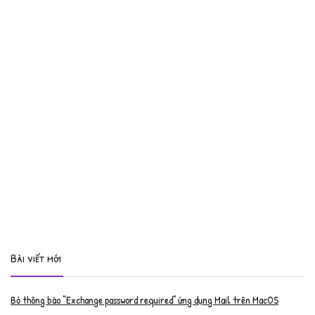
Bài viết mới
Bỏ thông báo “Exchange password required” ứng dụng Mail trên MacOS