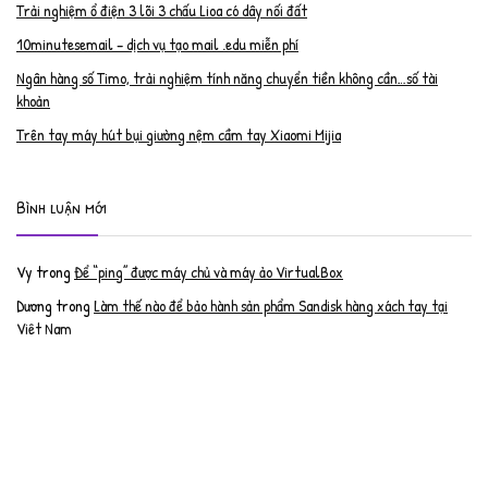
Trải nghiệm ổ điện 3 lõi 3 chấu Lioa có dây nối đất
10minutesemail – dịch vụ tạo mail .edu miễn phí
Ngân hàng số Timo, trải nghiệm tính năng chuyển tiền không cần…số tài
khoản
Trên tay máy hút bụi giường nệm cầm tay Xiaomi Mijia
Bình luận mới
Vy
trong
Để “ping” được máy chủ và máy ảo VirtualBox
Dương
trong
Làm thế nào để bảo hành sản phẩm Sandisk hàng xách tay tại
Việt Nam
Nguyễn Đạt Luân
trong
Nâng cấp RAM cho MacBook Pro 2012 lên 16GB
trần văn cường
trong
K9 Web Protection – Nhận key bản quyền miễn phí
Anh
trong
Phục hồi tài khoản PayPal bị khóa
Linh
trong
Phục hồi tài khoản PayPal bị khóa