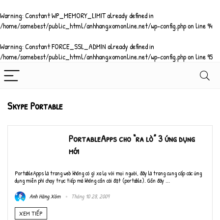
Warning
: Constant WP_MEMORY_LIMIT already defined in
/home/somebest/public_html/anhhangxomonline.net/wp-config.php
on line
94
Warning
: Constant FORCE_SSL_ADMIN already defined in
/home/somebest/public_html/anhhangxomonline.net/wp-config.php
on line
95
Skype Portable
PortableApps cho “ra lò” 3 ứng dụng
mới
PortableApps là trang web không có gì xa lạ với mọi người, đây là trang cung cấp các ứng
dụng miễn phí chạy trực tiếp mà không cần cài đặt (portable). Gần đây ...
Anh Hàng Xóm
Tháng 10 28, 2009
XEM TIẾP