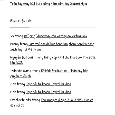
Trên tay máy hút bụi giường nệm cầm tay Xiaomi Mijia
Bình luận mới
Vy
trong
Để “ping” được máy chủ và máy ảo VirtualBox
Dương
trong
Làm thế nào để bảo hành sản phẩm Sandisk hàng
xách tay tại Việt Nam
Nguyễn Đạt Luân
trong
Nâng cấp RAM cho MacBook Pro 2012
lên 16GB
trần văn cường
trong
K9 Web Protection – Nhận key bản
quyền miễn phí
Anh
trong
Phục hồi tài khoản PayPal bị khóa
Linh
trong
Phục hồi tài khoản PayPal bị khóa
Qmelectricity
trong
Trải nghiệm ổ điện 3 lõi 3 chấu Lioa có
dây nối đất