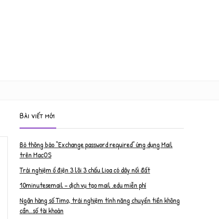
Bài viết mới
Bỏ thông báo “Exchange password required” ứng dụng Mail
trên MacOS
Trải nghiệm ổ điện 3 lõi 3 chấu Lioa có dây nối đất
10minutesemail – dịch vụ tạo mail .edu miễn phí
Ngân hàng số Timo, trải nghiệm tính năng chuyển tiền không
cần…số tài khoản