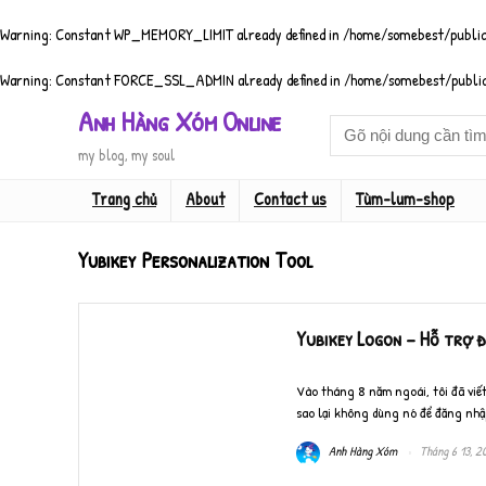
Warning
: Constant WP_MEMORY_LIMIT already defined in
/home/somebest/public
Warning
: Constant FORCE_SSL_ADMIN already defined in
/home/somebest/public
Anh Hàng Xóm Online
my blog, my soul
Trang chủ
About
Contact us
Tùm-lum-shop
Yubikey Personalization Tool
Yubikey Logon – Hỗ trợ đ
Vào tháng 8 năm ngoái, tôi đã viết 
sao lại không dùng nó để đăng nhập
Anh Hàng Xóm
Tháng 6 13, 2