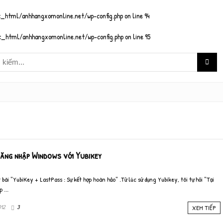
_html/anhhangxomonline.net/wp-config.php
on line
94
_html/anhhangxomonline.net/wp-config.php
on line
95
ăng nhập Windows với Yubikey
bài "YubiKey + LastPass : Sự kết hợp hoàn hảo" .Từ lúc sử dụng Yubikey, tôi tự hỏi "Tại
 ...
012
3
XEM TIẾP