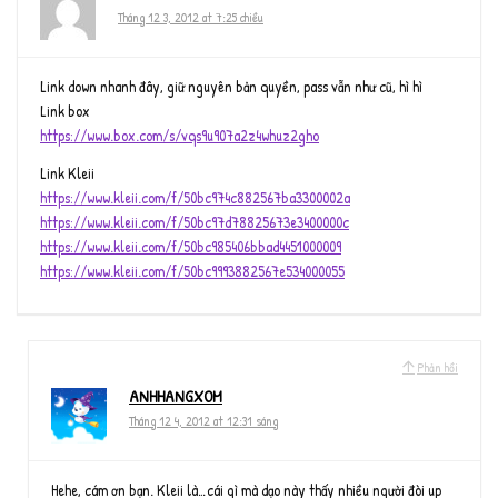
Tháng 12 3, 2012 at 7:25 chiều
Link down nhanh đây, giữ nguyên bản quyền, pass vẫn như cũ, hì hì
Link box
https://www.box.com/s/vqs9u907a2z4whuz2gho
Link Kleii
https://www.kleii.com/f/50bc974c882567ba3300002a
https://www.kleii.com/f/50bc97d78825673e3400000c
https://www.kleii.com/f/50bc985406bbad4451000009
https://www.kleii.com/f/50bc9993882567e534000055
Phản hồi
ANHHANGXOM
Tháng 12 4, 2012 at 12:31 sáng
Hehe, cám ơn bạn. Kleii là…cái gì mà dạo này thấy nhiều người đòi up