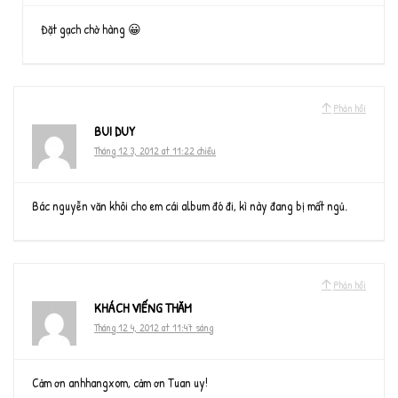
Đặt gạch chờ hàng 😀
Phản hồi
BUI DUY
Tháng 12 3, 2012 at 11:22 chiều
Bác nguyễn văn khôi cho em cái album đó đi, kì này đang bị mất ngủ.
Phản hồi
KHÁCH VIẾNG THĂM
Tháng 12 4, 2012 at 11:47 sáng
Cảm ơn anhhangxom, cảm ơn Tuan uy!