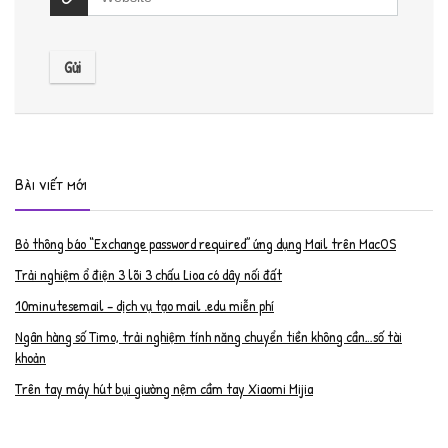
Bài viết mới
Bỏ thông báo “Exchange password required” ứng dụng Mail trên MacOS
Trải nghiệm ổ điện 3 lõi 3 chấu Lioa có dây nối đất
10minutesemail – dịch vụ tạo mail .edu miễn phí
Ngân hàng số Timo, trải nghiệm tính năng chuyển tiền không cần…số tài
khoản
Trên tay máy hút bụi giường nệm cầm tay Xiaomi Mijia