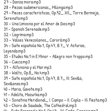
27 – Danza mora.mp3
28 – Piezas sudamericanas_ Milonga.mp3
29 – Pieces caracteristicas, Op.92_ XII_ Torre Bermeja,
Serenata.mp3
30 – Una Limosna por el Amor de Dios.mp3
31 – Spanish Serenade.mp3
32 – Lagrima.mp3
33 – Valses Venezolanos_ Carorá.mp3
34 – Suite española No.1, Op.47, B.7_ V. Asturias,
Leyenda.mp3
35 – Etudes No.1 in E Minor – Allegro non troppo.mp3
36 – Cueca.mp3
37 – Alfonsina y el Mar.mp3
38 – Waltz, Op.8_ No.4.mp3
39 – Suite española No.1, Op.47, B.7_ III. Sevilla,
Sevillanas.mp3
40 – Maria, Gavote.mp3
41 – Adelita, Mazurka.mp3
42 – Sonatina Meridional_ I. Campo – II. Copla – III. Fiesta.mp3
43 – Choro de Saudade, The Cathedral.mp3
44 – Suite Espagnole No.1, Op.47_ IV. Cadiz, Cancion.mp3