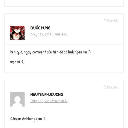
Phản hồi
QUỐC HƯNG
Tháng 12 4, 2012 at 4:42 chiều
hên quá, ngay comment đầu tiên đã có link Kpeii rùi :”>
mẹc xi :))
Phản hồi
NGUYENPHUCUONG
Tháng 12 4, 2012 at 8:21 chiều
Cảm ơn Anhhangxom..!!