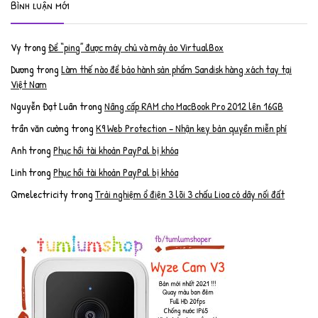
Bình luận mới
Vy
trong
Để “ping” được máy chủ và máy ảo VirtualBox
Dương
trong
Làm thế nào để bảo hành sản phẩm Sandisk hàng xách tay tại
Việt Nam
Nguyễn Đạt Luân
trong
Nâng cấp RAM cho MacBook Pro 2012 lên 16GB
trần văn cường
trong
K9 Web Protection – Nhận key bản quyền miễn phí
Anh
trong
Phục hồi tài khoản PayPal bị khóa
Linh
trong
Phục hồi tài khoản PayPal bị khóa
Qmelectricity
trong
Trải nghiệm ổ điện 3 lõi 3 chấu Lioa có dây nối đất