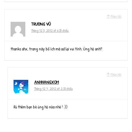
Phản hồi
TRƯƠNG VŨ
Tháng 12 5, 2012 at 6:35 chiều
thanks ahx, trang này bổ ích mà ad lại vui tính. Ủng hộ anh!!
Phản hồi
ANHHANGXOM
Tháng 12 7, 2012 at 2:33 chiều
Rủ thêm bạn bè ủng hộ nữa nhé ! :))