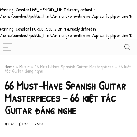
Warning
: Constant WP_MEMORY_LIMIT already defined in
/home/somebest/public_html/anhhangxomonline.net/wp-config.php
on line
94
Warning
: Constant FORCE_SSL_ADMIN already defined in
/home/somebest/public_html/anhhangxomonline.net/wp-config.php
on line
95
Home
»
Music
»
66 Must-Have Spanish Guitar Masterpieces – 66 kiệt
tác Guitar đáng nghe
66 Must-Have Spanish Guitar
Masterpieces – 66 kiệt tác
Guitar đáng nghe
12
12
Music