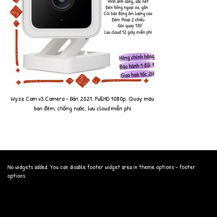
Wyze Cam v3 Camera - Bản 2021, FullHD 1080p, Quay màu
ban đêm, chống nước, lưu cloud miễn phí
No widgets added. You can disable footer widget area in theme options - footer
options