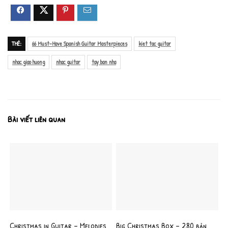
THẺ:
66 Must-Have Spanish Guitar Masterpieces
kiet tac guitar
nhac giao huong
nhac guitar
tay ban nha
Bài viết liên quan
Christmas in Guitar – Melodies
Big Christmas Box – 280 bản