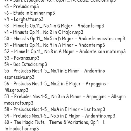
45 – Preludio.mp3
46 – Etude in E minor.mp3
47 – Larghetto.mp3
48 – Minuets Op.11_ No.1 in G Major – Andante.mp3
49 – Minuets Op.11_ No.2 in C Major.mp3
50 – Minuets Op.11_ No.5 in D Major – Andante maestoso.mp3
51 – Minuets Op.11_ No.7 in A Minor – Andante.mp3
52 – Minuets Op.11_ No.8 in A Major – Andante con moto.mp3
53 – Pavanas.mp3
54 – Dos Estudios.mp3
55 – Preludes Nos.1-5_ No.1 in E Minor – Andantino
espressivo.mp3
56 – Preludes Nos.1-5_ No.2 in E Major – Arpeggins –
Allegro.mp3
57 – Preludes Nos.1-5_ No.3 in A Minor – Arpeggins – Allegro
moderato.mp3
58 – Preludes Nos.1-5_ No.4 in E Minor – Lento.mp3
59 – Preludes Nos.1-5_ No.5 in D Major – Andantino.mp3
60 – The Magic Flute_ Theme & Variations, Op.9_ I.
Introduction.mp3