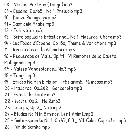
08 – Verano Porteno (Tango).mp3
09 – Espana, Op.165_ No.1, Preludio.mp3
10 – Danza Paraguaya.mp3
11 – Caprichio Arabe.mp3
12 – Estrellita.mp3
13 – Suite populaire brásilienne_ No.1, Mazurca-Chóro.mp3
14 – Les Folias d’Espana, Op.15a, Theme & Variations.mp3
15 – Recuerdos de la Alhambra.mp3
16 – Recuerdos de Viaje, Op.71_ VI Rumores de la Caleta,
Malagenea.mp3
17 – Valses Venezolanos_ No.3.mp3
18 – Tango.mp3
19 – Etudes No.7 in E Major, Trés animé, Piú mosso.mp3
20 – Mallorca, Op.202_ Barcarola.mp3
21 – Estudio brillante.mp3
22 – Waltz, Op.2_ No.2.mp3
23 – Galope, Op.2_ No.5.mp3
24 – Etudes No.11 in E minor, Lent Animé.mp3
25 – Suite española No.1, Op.47, B.7_ VII. Cuba, Caprichio.mp3
26 – Air de Samba.mp3