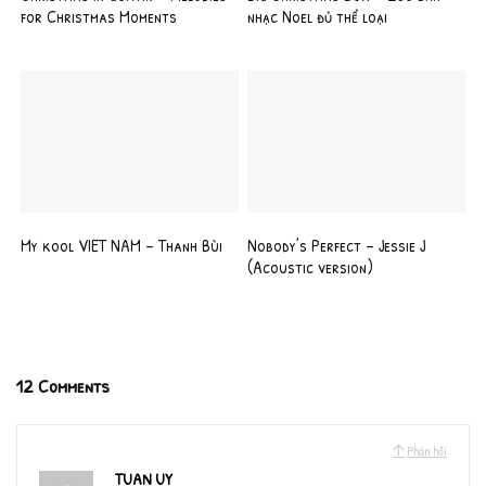
for Christmas Moments
nhạc Noel đủ thể loại
My kool VIET NAM – Thanh Bùi
Nobody’s Perfect – Jessie J
(Acoustic version)
12 Comments
Phản hồi
TUAN UY