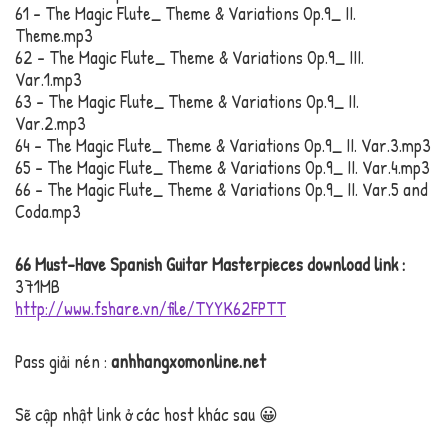
61 – The Magic Flute_ Theme & Variations Op.9_ II.
Theme.mp3
62 – The Magic Flute_ Theme & Variations Op.9_ III.
Var.1.mp3
63 – The Magic Flute_ Theme & Variations Op.9_ II.
Var.2.mp3
64 – The Magic Flute_ Theme & Variations Op.9_ II. Var.3.mp3
65 – The Magic Flute_ Theme & Variations Op.9_ II. Var.4.mp3
66 – The Magic Flute_ Theme & Variations Op.9_ II. Var.5 and
Coda.mp3
66 Must-Have Spanish Guitar Masterpieces download link :
371MB
http://www.fshare.vn/file/TYYK62FPTT
Pass giải nén :
anhhangxomonline.net
Sẽ cập nhật link ở các host khác sau 😀