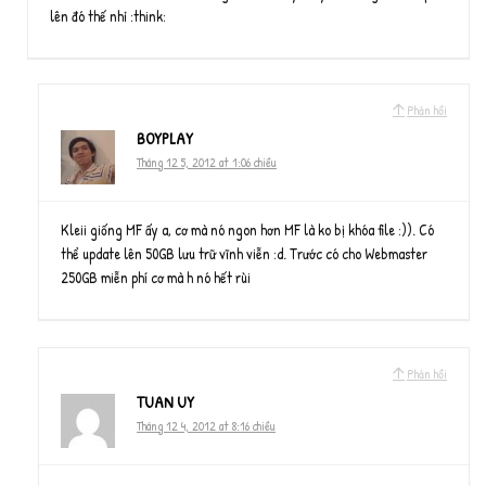
lên đó thế nhỉ :think:
Phản hồi
BOYPLAY
Tháng 12 5, 2012 at 1:06 chiều
Kleii giống MF ấy a, cơ mà nó ngon hơn MF là ko bị khóa file :)). Có
thể update lên 50GB lưu trữ vĩnh viễn :d. Trước có cho Webmaster
250GB miễn phí cơ mà h nó hết rùi
Phản hồi
TUAN UY
Tháng 12 4, 2012 at 8:16 chiều