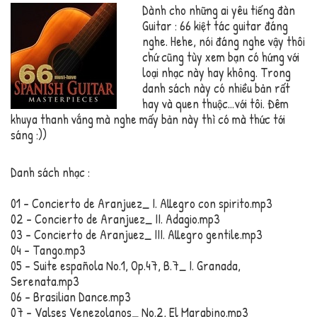
Dành cho những ai yêu tiếng đàn
Guitar : 66 kiệt tác guitar đáng
nghe. Hehe, nói đáng nghe vậy thôi
chứ cũng tùy xem bạn có hứng với
loại nhạc này hay không. Trong
danh sách này có nhiều bản rất
hay và quen thuộc…với tôi. Đêm
khuya thanh vắng mà nghe mấy bản này thì có mà thức tới
sáng :))
Danh sách nhạc :
01 – Concierto de Aranjuez_ I. Allegro con spirito.mp3
02 – Concierto de Aranjuez_ II. Adagio.mp3
03 – Concierto de Aranjuez_ III. Allegro gentile.mp3
04 – Tango.mp3
05 – Suite española No.1, Op.47, B.7_ I. Granada,
Serenata.mp3
06 – Brasilian Dance.mp3
07 – Valses Venezolanos_ No.2, El Marabino.mp3