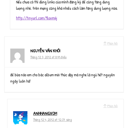
Nếu chưa có thì dùng links của mình đăng ký để cũng tăng dung
lượng nhé. trên mạng cũng khá nhiều cách làm tăng dung lượng nữa.
http://tinyurl.com/9loxm6j
Phản hồi
NGUYỄN VĂN KHÔI
Tháng 12 3, 2012 at 8:49 chiều
để bữa nào em cho bác album mới thức dậy mà nghe là ngủ hết nguyên
ngày luôn há!
Phản hồi
ANHHANGXOM
Tháng 12 4, 2012 at 12:37 sáng