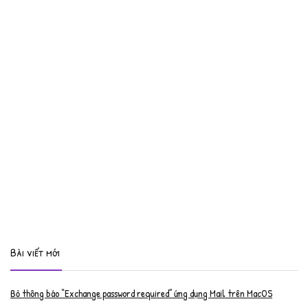
Bài viết mới
Bỏ thông báo “Exchange password required” ứng dụng Mail trên MacOS