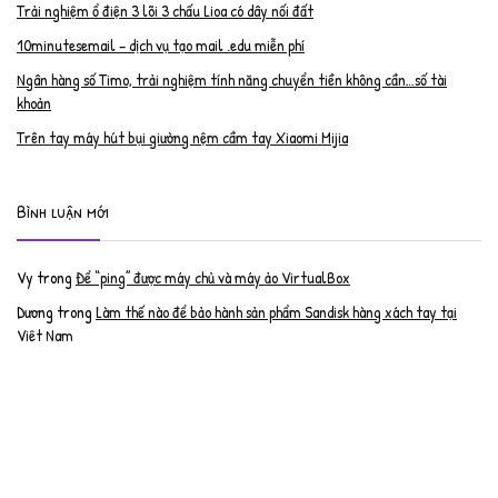
Trải nghiệm ổ điện 3 lõi 3 chấu Lioa có dây nối đất
10minutesemail – dịch vụ tạo mail .edu miễn phí
Ngân hàng số Timo, trải nghiệm tính năng chuyển tiền không cần…số tài
khoản
Trên tay máy hút bụi giường nệm cầm tay Xiaomi Mijia
Bình luận mới
Vy
trong
Để “ping” được máy chủ và máy ảo VirtualBox
Dương
trong
Làm thế nào để bảo hành sản phẩm Sandisk hàng xách tay tại
Việt Nam
Nguyễn Đạt Luân
trong
Nâng cấp RAM cho MacBook Pro 2012 lên 16GB
trần văn cường
trong
K9 Web Protection – Nhận key bản quyền miễn phí
Anh
trong
Phục hồi tài khoản PayPal bị khóa
Linh
trong
Phục hồi tài khoản PayPal bị khóa