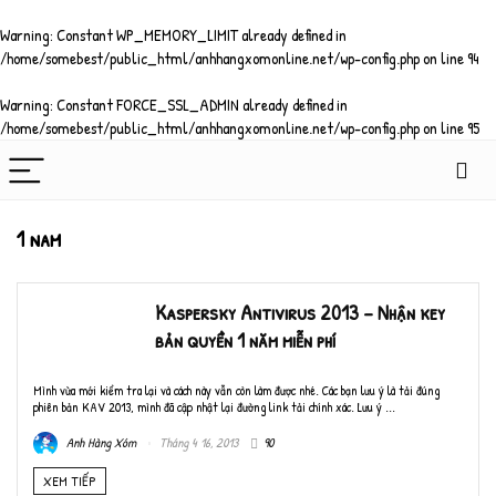
Warning
: Constant WP_MEMORY_LIMIT already defined in
/home/somebest/public_html/anhhangxomonline.net/wp-config.php
on line
94
Warning
: Constant FORCE_SSL_ADMIN already defined in
/home/somebest/public_html/anhhangxomonline.net/wp-config.php
on line
95
1 nam
Kaspersky Antivirus 2013 – Nhận key
bản quyền 1 năm miễn phí
Mình vừa mới kiểm tra lại và cách này vẫn còn làm được nhé. Các bạn lưu ý là tải đúng
phiên bản KAV 2013, mình đã cập nhật lại đường link tải chính xác. Lưu ý ...
Anh Hàng Xóm
Tháng 4 16, 2013
90
XEM TIẾP