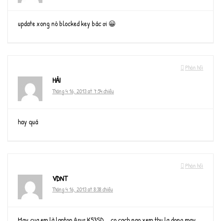
update xong nó blocked key bác ơi 😀
Phản hồi
HẢI
Tháng 4 16, 2013 at 7:54 chiều
hay quá
Phản hồi
VDNT
Tháng 4 16, 2013 at 8:38 chiều
May cua em là laptop Asus K53SD…. co cach nao xem thu la dong may