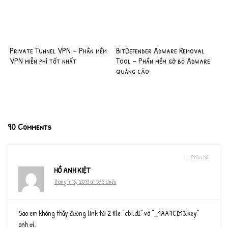
Private Tunnel VPN – Phần mềm
BitDefender Adware Removal
VPN miễn phí tốt nhất
Tool – Phần mềm gỡ bỏ Adware
quảng cáo
90 Comments
Phản hồi
HỒ ANH KIỆT
Tháng 4 16, 2013 at 5:43 chiều
Sao em không thấy đường link tải 2 file “cbi.dll” và “_1AA7CD13.key”
anh ơi.