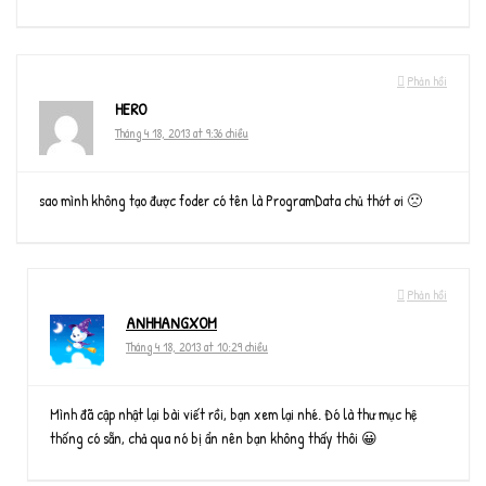
Phản hồi
HERO
Tháng 4 18, 2013 at 9:36 chiều
sao mình không tạo được foder có tên là ProgramData chủ thớt ơi 🙁
Phản hồi
ANHHANGXOM
Tháng 4 18, 2013 at 10:29 chiều
Mình đã cập nhật lại bài viết rồi, bạn xem lại nhé. Đó là thư mục hệ
thống có sẵn, chả qua nó bị ẩn nên bạn không thấy thôi 😀