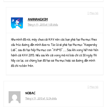
Phản hồi
ANHHANGXOM
Tháng 4 17, 2013 at 1:05 chiều
Như mình đã nói, máy chưa cài KAV nên các bạn phải tạo thư mục theo
cấu trúc đường dẫn mình đưa ra. Tức là sẽ phải tạo thư mục “Kaspersky
Lab”, sau đó tạo tiếp thư mục con “AVP13” ……Sau khi xong hết mới tiến
hành cài KAV 2013. Nếu sau khi cài xong mà nó báo chỉ có 30 ngày thì
hãy coi lại, coi chừng bạn đã tạo sai thư mục hoặc sai đường dẫn mình
đã chỉ ra bên trên.
Phản hồi
NOBAC
Tháng 4 17, 2013 at 12:34 chiều