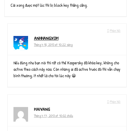
Cài xong được một lúc thì bị block key thẳng cẳng.
Phản hồi
ANHHANGXOM
Tháng 4 18, 2013 at 10:22 sáng
Nếu đúng như bạn nói thì rất có thể Kaspersky đã khóa key, không cho
active theo cách này nữa. Còn những ai đã active trước đó thì vẫn chạy
bình thường, ít nhất là cho tới lúc này 😀
Phản hồi
MAIVANG
Tháng 4 17, 2013 at 10:02 chiều