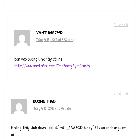
Phản hồi
VANTUNG2792
Tháng 4 18, 2013 at 9:48 sáng
bạn vào đường link này cài nè..
http://www.mediafire.com/?mc3oomj5ym6dm2y
Phản hồi
DƯƠNG THẢO
Tháng 4 16, 2013 at 5:44 chiều
Không thấy link down “cbi.dll” và “_1AA7CD13.key” đâu cả anhhangxom
ơi