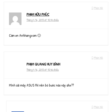
Phản hồi
PHẠM HỮU PHÚC
Tháng 4 16, 2013 at 10:44 chiều
Cảm ơn Anhhangxom 🙂
Phản hồi
PHẠM QUANG HUY BÌNH
Tháng 4 16, 2013 at 10:46 chiều
Mình sài máy ASUS thì nên bỏ bước nảo vậy ahx??
Phản hồi