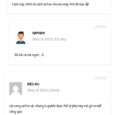
Cách này chính là cách active cho mọi máy tính đó bạn 😀
Phản hồi
HAPHAM
Tháng 4 18, 2013 at 10:47 sáng
Đã cài và xài ngon…:D
Phản hồi
KIEU KU
Tháng 4 18, 2013 at 2:03 chiều
cài xong active ok, nhưng k update được thế là phải mày mò gỡ ra mất
công quá