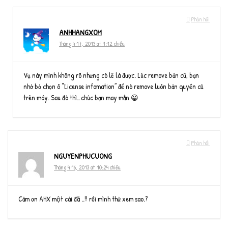
Phản hồi
ANHHANGXOM
Tháng 4 17, 2013 at 1:12 chiều
Vụ này mình không rõ nhưng có lẽ là được. Lúc remove bản cũ, bạn
nhớ bỏ chọn ô “License infomation” để nó remove luôn bản quyền cũ
trên máy. Sau đó thì…chúc bạn may mắn 😀
Phản hồi
NGUYENPHUCUONG
Tháng 4 16, 2013 at 10:24 chiều
Cảm ơn AHX một cái đã ..!! rồi mình thử xem sao.?