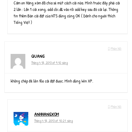
Cám ơn Hàng xóm đã chia sẻ một cách cài nữa. Mình trước đây phải cài
2 lần : Lần 1 cài xong, add cbi.dll vào rồi add key sau đó cài lại. Thông
tin thêm Bản cài đặt của NTS dùng cũng OK ( Dành cho người thích
Tiếng Việt )
Phản hồi
QUANG
Tháng 4 18, 2013 at 9:10 sáng
không chép đè lên file cài đặt được. Mình dùng Win XP.
Phản hồi
ANHHANGXOM
Tháng 4 18, 2013 at 10:21 sáng