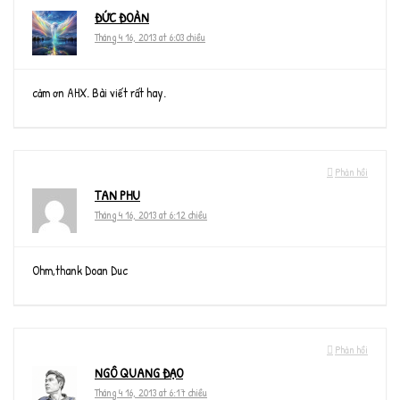
ĐỨC ĐOÀN
Tháng 4 16, 2013 at 6:03 chiều
cảm ơn AHX. Bài viết rất hay.
Phản hồi
TAN PHU
Tháng 4 16, 2013 at 6:12 chiều
Ohm,thank Doan Duc
Phản hồi
NGÔ QUANG ĐẠO
Tháng 4 16, 2013 at 6:17 chiều