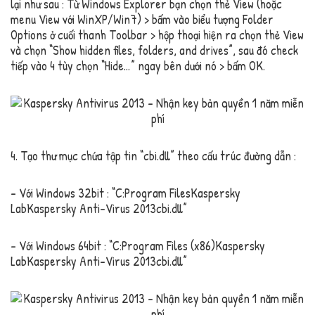
lại như sau : Từ Windows Explorer bạn chọn thẻ View (hoặc
menu View với WinXP/Win7) > bấm vào biểu tượng Folder
Options ở cuối thanh Toolbar > hộp thoại hiện ra chọn thẻ View
và chọn “Show hidden files, folders, and drives”, sau đó check
tiếp vào 4 tùy chọn “Hide…” ngay bên dưới nó > bấm OK.
4. Tạo thư mục chứa tập tin “cbi.dll” theo cấu trúc đường dẫn :
– Với Windows 32bit : “C:Program FilesKaspersky
LabKaspersky Anti-Virus 2013cbi.dll”
– Với Windows 64bit : “C:Program Files (x86)Kaspersky
LabKaspersky Anti-Virus 2013cbi.dll”