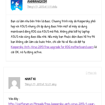
ANHHANGXOM
Tháng 4 17, 2013 at 1:11 chiều
Bạn cứ làm như bên trên là được. Chương trình này do Kaspersky phối
hợp với ASUS nhưng chỉ áp dụng được trên một số máy sử dụng
mainboard dòng ROG của ASUS mà thôi, không phải bất kỳ laptop
ASUS nào cũng được đâu nhé. Nếu máy bạn thuộc diện được hỗ trợ thì
bạn không cần làm các bước trên, chỉ cần tải về file cài đặt tại
Kaspersky Anti-Virus 2013 free upgrade for ROG motherboard users
là
cài OK, nó tự động active.
Phản hồi
NHAT KI
Tháng 4 17, 2013 at 12:21 sáng
Vào đây :
http://vietforum.vn/threads/free-kaspersky-anti-virus-2013-1-year-