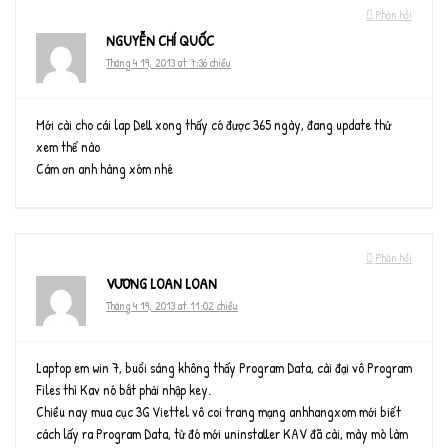
Phản hồi
NGUYỄN CHÍ QUỐC
Tháng 4 19, 2013 at 7:36 chiều
Mới cài cho cái lap Dell xong thấy có được 365 ngày, đang update thử
xem thế nào
Cám ơn anh hàng xóm nhé
Phản hồi
VƯƠNG LOAN LOAN
Tháng 4 19, 2013 at 11:02 chiều
Laptop em win 7, buổi sáng không thấy Program Data, cài đại vô Program
Files thì Kav nó bắt phải nhập key.
Chiều nay mua cục 3G Viettel vô coi trang mạng anhhangxom mới biết
cách lấy ra Program Data, từ đó mới uninstaller KAV đã cài, mày mò làm