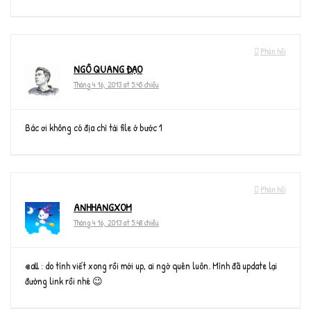
Phản hồi
NGÔ QUANG ĐẠO
Tháng 4 16, 2013 at 5:45 chiều
Bác ơi không có địa chỉ tải file ở bước 1
Phản hồi
ANHHANGXOM
Tháng 4 16, 2013 at 5:48 chiều
@all : do tính viết xong rồi mới up, ai ngờ quên luôn. Mình đã update lại
đường link rồi nhé 😉