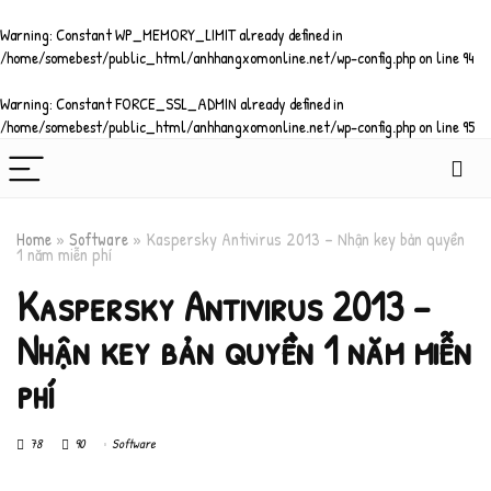
Warning
: Constant WP_MEMORY_LIMIT already defined in
/home/somebest/public_html/anhhangxomonline.net/wp-config.php
on line
94
Warning
: Constant FORCE_SSL_ADMIN already defined in
/home/somebest/public_html/anhhangxomonline.net/wp-config.php
on line
95
Home
»
Software
»
Kaspersky Antivirus 2013 – Nhận key bản quyền
1 năm miễn phí
Kaspersky Antivirus 2013 –
Nhận key bản quyền 1 năm miễn
phí
78
90
Software