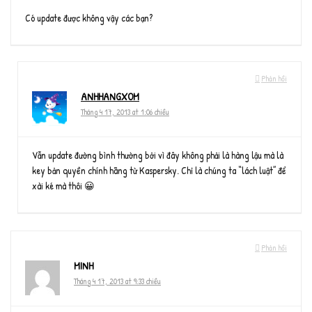
Có update được không vậy các bạn?
Phản hồi
ANHHANGXOM
Tháng 4 17, 2013 at 1:06 chiều
Vẫn update đường bình thường bởi vì đây không phải là hàng lậu mà là
key bản quyền chính hãng từ Kaspersky. Chỉ là chúng ta “lách luật” để
xài ké mà thôi 😀
Phản hồi
MINH
Tháng 4 17, 2013 at 9:33 chiều