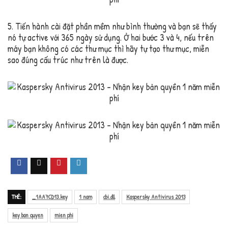
5. Tiến hành cài đặt phần mềm như bình thường và bạn sẽ thấy
nó tự active với 365 ngày sử dụng. Ở hai bước 3 và 4, nếu trên
máy bạn không có các thư mục thì hãy tự tạo thư mục, miễn
sao đúng cấu trúc như trên là được.
THẺ:
_1AA7CD13.key
1 nam
cbi.dll
Kaspersky Antivirus 2013
key ban quyen
mien phi