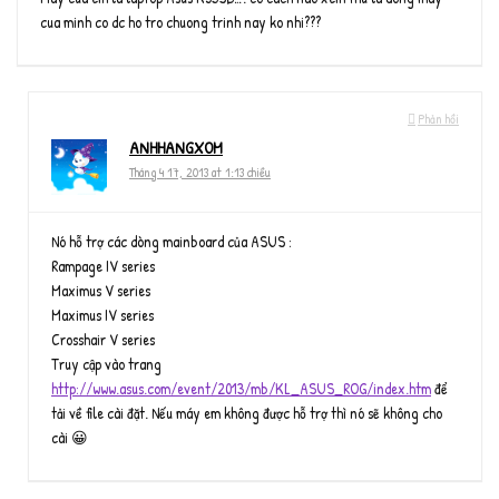
cua minh co dc ho tro chuong trinh nay ko nhi???
Phản hồi
ANHHANGXOM
Tháng 4 17, 2013 at 1:13 chiều
Nó hỗ trợ các dòng mainboard của ASUS :
Rampage IV series
Maximus V series
Maximus IV series
Crosshair V series
Truy cập vào trang
http://www.asus.com/event/2013/mb/KL_ASUS_ROG/index.htm
để
tải về file cài đặt. Nếu máy em không được hỗ trợ thì nó sẽ không cho
cài 😀