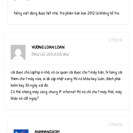
tiếng việt dùng được hết nhé, trừ phiên bản kav 2012 là không hỗ trợ.
Phản hồi
VƯƠNG LOAN LOAN
Tháng 4 22, 2013 at 8:34 sáng
cài được cho laptop ở nhà, vô cơ quan cài được cho 1 máy bàn, hí hửng cài
thêm cho 1 máy nữa, ai dè cập nhật xong thì nó khóa key luôn, đành phải
kiếm key 30 ngày xài đở.
Có thể những máy cùng chung IP internet thì nó chỉ cho 1 máy thôi, máy
khác nó cắt ngay?
Phản hồi
ANHHANGXOM