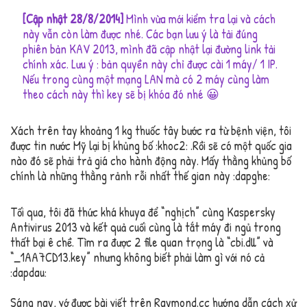
[Cập nhật 28/8/2014]
Mình vừa mới kiểm tra lại và cách
này vẫn còn làm được nhé. Các bạn lưu ý là tải đúng
phiên bản KAV 2013, mình đã cập nhật lại đường link tải
chính xác. Lưu ý : bản quyền này chỉ được cài 1 máy/ 1 IP.
Nếu trong cùng một mạng LAN mà có 2 máy cùng làm
theo cách này thì key sẽ bị khóa đó nhé 😀
Xách trên tay khoảng 1 kg thuốc tây bước ra từ bệnh viện, tôi
được tin nước Mỹ lại bị khủng bố :khoc2: .Rồi sẽ có một quốc gia
nào đó sẽ phải trả giá cho hành động này. Mấy thằng khủng bố
chính là những thằng rảnh rỗi nhất thế gian này :dapghe:
Tối qua, tôi đã thức khá khuya để “nghịch” cùng Kaspersky
Antivirus 2013 và kết quả cuối cùng là tắt máy đi ngủ trong
thất bại ê chề. Tìm ra được 2 file quan trọng là “cbi.dll” và
“_1AA7CD13.key” nhưng không biết phải làm gì với nó cả
:dapdau:
Sáng nay, vớ được bài viết trên Raymond.cc hướng dẫn cách xử