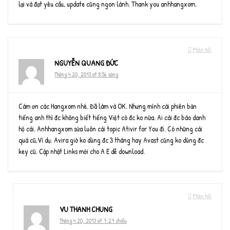
lại và đạt yêu cầu, update cũng ngon lành. Thank you anhhangxom.
Phản hồi
NGUYỄN QUANG ĐỨC
Tháng 4 20, 2013 at 8:56 sáng
Cám ơn các Hangxom nhé. Đã làm và OK. Nhưng mình cài phiên bản
tiếng anh thì đc không biết tiếng Việt có đc ko nữa. Ai cài đc báo danh
hộ cái. Anhhangxom sửa luôn cái topic Ativir for You đi. Có những cái
quá cũ,Ví dụ: Avira giờ ko dùng đc 3 tháng hay Avast cũng ko dùng đc
key cũ. Cập nhật Links mới cho A E dễ download.
Phản hồi
VU THANH CHUNG
Tháng 4 20, 2013 at 7:27 chiều