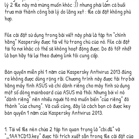
lý 2 file này mà mừng muốn khóc :)) nhưng phải làm cả buổi
trưa mới thành công bởi lý do lãng xẹt : file cài đặt không phù
hợp.
File cài đặt sử dụng trong bài viết này phải là tập tin “chính
hãng” Kaspersky được tải về từ trang chủ của nó. File cài đặt
tải từ nơi khác có thể sẽ không hoạt động được. Do đó tốt nhất
là bạn hãy tải lại theo đường link tôi cung cấp.
Bản quyền miễn phí 1 năm của Kaspersky Antivirus 2013 đúng
ra không được dùng rộng rãi. Chương trình này được tài trợ bởi
hãng máy tính ASUS và chỉ dành riêng cho máy tính sử dụng
một số dòng mainboard của ASUS mà thôi. Nhưng bởi vì nó
“dành riêng” nên nhiều người tò mò muốn biến “của riêng” đó
thành “của chung”. Và cuối cùng, đây là cách bạn có được key
bản quyền 1 năm của Kaspersky Antivirus 2013.
1. Tải về file nén chứa 2 tập tin quan trọng là “cbi.dll” và
“_1AA7CD13.key” được tôi trích xuất sẵn trong file cài đặt của