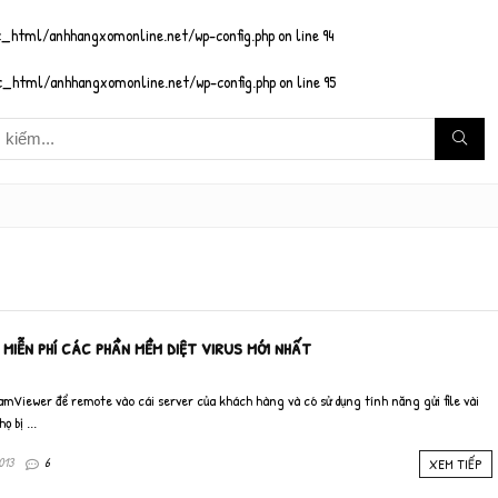
_html/anhhangxomonline.net/wp-config.php
on line
94
_html/anhhangxomonline.net/wp-config.php
on line
95
miễn phí các phần mềm diệt virus mới nhất
mViewer để remote vào cái server của khách hàng và có sử dụng tính năng gửi file vài
 bị ...
013
6
XEM TIẾP