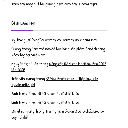
Trên tay máy hút bụi giường nệm cầm tay Xiaomi Mijia
Bình luận mới
Vy
trong
Để “ping” được máy chủ và máy ảo VirtualBox
Dương
trong
Làm thế nào để bảo hành sản phẩm Sandisk hàng
xách tay tại Việt Nam
Nguyễn Đạt Luân
trong
Nâng cấp RAM cho MacBook Pro 2012
lên 16GB
trần văn cường
trong
K9 Web Protection – Nhận key bản
quyền miễn phí
Anh
trong
Phục hồi tài khoản PayPal bị khóa
Linh
trong
Phục hồi tài khoản PayPal bị khóa
Qmelectricity
trong
Trải nghiệm ổ điện 3 lõi 3 chấu Lioa có
dây nối đất