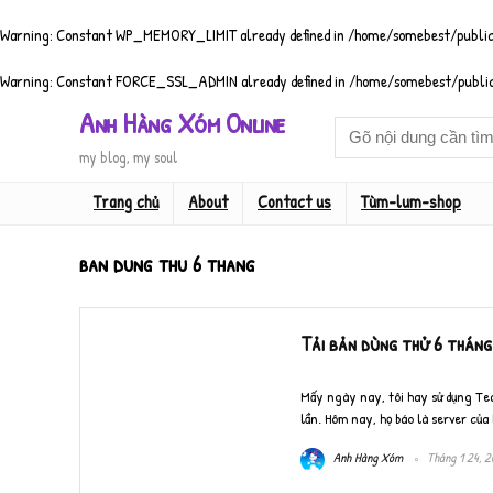
Warning
: Constant WP_MEMORY_LIMIT already defined in
/home/somebest/public
Warning
: Constant FORCE_SSL_ADMIN already defined in
/home/somebest/public
Anh Hàng Xóm Online
my blog, my soul
Trang chủ
About
Contact us
Tùm-lum-shop
ban dung thu 6 thang
Tải bản dùng thử 6 tháng 
Mấy ngày nay, tôi hay sử dụng Tea
lần. Hôm nay, họ báo là server của họ
Anh Hàng Xóm
Tháng 1 24, 2