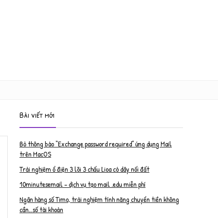
Bài viết mới
Bỏ thông báo “Exchange password required” ứng dụng Mail
trên MacOS
Trải nghiệm ổ điện 3 lõi 3 chấu Lioa có dây nối đất
10minutesemail – dịch vụ tạo mail .edu miễn phí
Ngân hàng số Timo, trải nghiệm tính năng chuyển tiền không
cần…số tài khoản