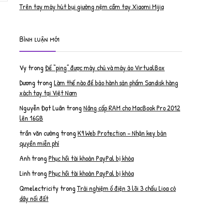
Trên tay máy hút bụi giường nệm cầm tay Xiaomi Mijia
Bình luận mới
Vy
trong
Để “ping” được máy chủ và máy ảo VirtualBox
Dương
trong
Làm thế nào để bảo hành sản phẩm Sandisk hàng
xách tay tại Việt Nam
Nguyễn Đạt Luân
trong
Nâng cấp RAM cho MacBook Pro 2012
lên 16GB
trần văn cường
trong
K9 Web Protection – Nhận key bản
quyền miễn phí
Anh
trong
Phục hồi tài khoản PayPal bị khóa
Linh
trong
Phục hồi tài khoản PayPal bị khóa
Qmelectricity
trong
Trải nghiệm ổ điện 3 lõi 3 chấu Lioa có
dây nối đất