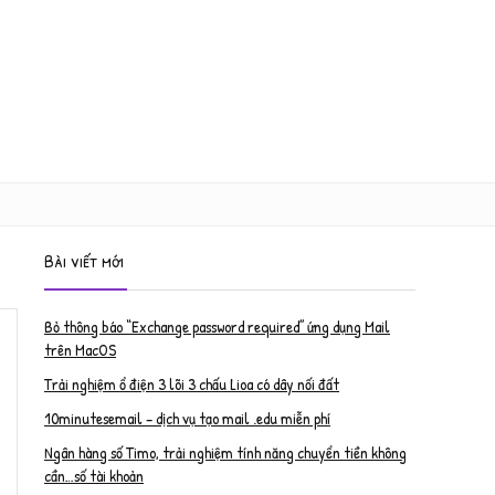
Bài viết mới
Bỏ thông báo “Exchange password required” ứng dụng Mail
trên MacOS
Trải nghiệm ổ điện 3 lõi 3 chấu Lioa có dây nối đất
10minutesemail – dịch vụ tạo mail .edu miễn phí
Ngân hàng số Timo, trải nghiệm tính năng chuyển tiền không
cần…số tài khoản