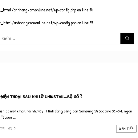
_html/anhhangxomonline.net/wp-config.php
on line
94
_html/anhhangxomonline.net/wp-config.php
on line
95
điện thoại sau khi lỡ uninstall…bộ gõ ?
 hiện có một email hỏi như vầy : Mình đang dùng con Samsung S4 Docomo SC-04E ngon
"Laban ...
2015
5
XEM TIẾP