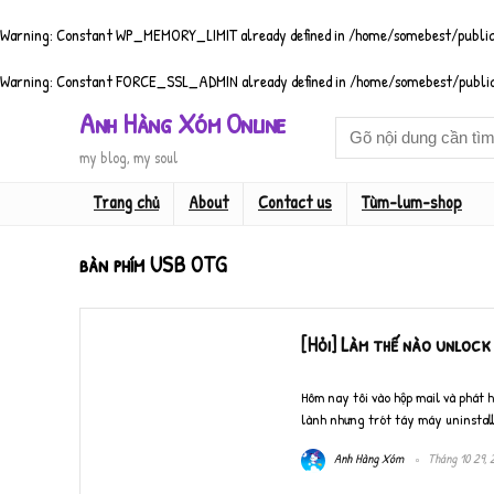
Warning
: Constant WP_MEMORY_LIMIT already defined in
/home/somebest/public
Warning
: Constant FORCE_SSL_ADMIN already defined in
/home/somebest/public
Anh Hàng Xóm Online
my blog, my soul
Trang chủ
About
Contact us
Tùm-lum-shop
bàn phím USB OTG
[Hỏi] Làm thế nào unlock 
Hôm nay tôi vào hộp mail và phát
lành nhưng trót táy máy uninstall 
Anh Hàng Xóm
Tháng 10 29, 