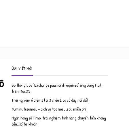
Bài viết mới
gõ
Bỏ thông báo “Exchange password required” ứng dụng Mail
trên MacOS
Trải nghiệm ổ điện 3 lõi 3 chấu Lioa có dây nối đất
10minutesemail – dịch vụ tạo mail .edu miễn phí
Ngân hàng số Timo, trải nghiệm tính năng chuyển tiền không
cần…số tài khoản