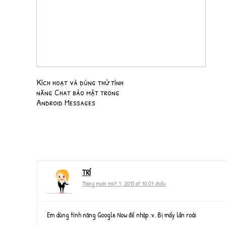
Kích hoạt và dùng thử tính
năng Chat bảo mật trong
Android Messages
TRÍ
Tháng mười một 1, 2015 at 10:07 chiều
Em dùng tính năng Google Now để nhập :v. Bị mấy lần roài