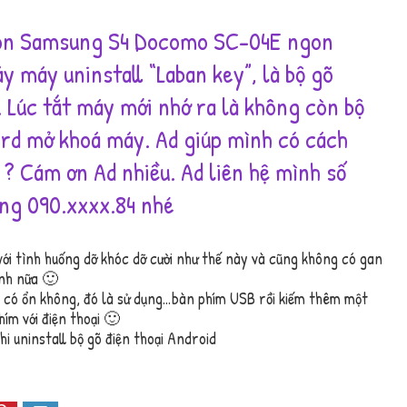
on Samsung S4 Docomo SC-04E ngon
y máy uninstall “Laban key”, là bộ gõ
 Lúc tắt máy mới nhớ ra là không còn bộ
rd mở khoá máy. Ad giúp mình có cách
 ? Cám ơn Ad nhiều. Ad liên hệ mình số
ng 090.xxxx.84 nhé
với tình huống dỡ khóc dỡ cười như thế này và cũng không có gan
ình nữa 🙂
 có ổn không, đó là sử dụng…bàn phím USB rồi kiếm thêm một
ím với điện thoại 🙂