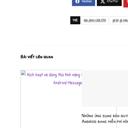
THẺ:
bàn phím USB OTG
gỡ bộ gõ mặc
Bài viết liên quan
Những ứng dụng bản quy
Android đang miễn phí hô