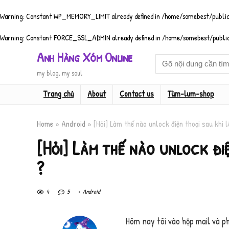
Warning
: Constant WP_MEMORY_LIMIT already defined in
/home/somebest/public
Warning
: Constant FORCE_SSL_ADMIN already defined in
/home/somebest/public
Anh Hàng Xóm Online
my blog, my soul
Trang chủ
About
Contact us
Tùm-lum-shop
Home
»
Android
»
[Hỏi] Làm thế nào unlock điện thoại sau khi 
[Hỏi] Làm thế nào unlock đi
?
4
5
Android
Hôm nay tôi vào hộp mail và ph