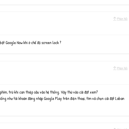
Phản hồi
bật Google Now khi ở chế độ screen lock ?
Phản hồi
hím, trừ khi can thiệp sâu vào hệ thống. Vậy thử vào cài đặt xem?
ống như tài khoản đăng nhập Google Play trên điện thoại, tìm và chọn cài đặt Laban