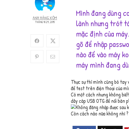
Mình đang dùng c
ANH HÀNG XÓM
lành nhưng trót tá
THÁNG 10 29, 2015
mặc định của máy.
gõ để nhập passwo
nào để vào máy ko
máy mình đang dù
Thực sự thì mình cũng bó tay 
để test trên điện thoại của m
Có một cách nhưng không biết
dây cáp USB OTG để nối bàn ph
Còn cách nào nữa không nhỉ ?