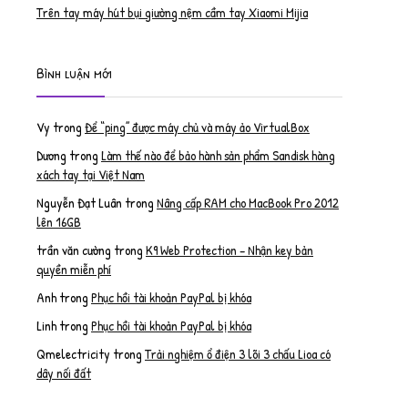
Trên tay máy hút bụi giường nệm cầm tay Xiaomi Mijia
Bình luận mới
Vy
trong
Để “ping” được máy chủ và máy ảo VirtualBox
Dương
trong
Làm thế nào để bảo hành sản phẩm Sandisk hàng
xách tay tại Việt Nam
Nguyễn Đạt Luân
trong
Nâng cấp RAM cho MacBook Pro 2012
lên 16GB
trần văn cường
trong
K9 Web Protection – Nhận key bản
quyền miễn phí
Anh
trong
Phục hồi tài khoản PayPal bị khóa
Linh
trong
Phục hồi tài khoản PayPal bị khóa
Qmelectricity
trong
Trải nghiệm ổ điện 3 lõi 3 chấu Lioa có
dây nối đất