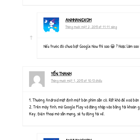
ANHHANGXOM
Tháng mười một 2, 2015 at 11:11 sáng
Nếu trước đó chưa bật Google Now thì sao 😀 ? Hoặc làm sao 
YẾN THANH
Tháng mười một 1, 2015 at 10:13 chiều
1. Thường Android mặt định một bàn phím sẵn có. Rất khó để xoá bàn p
2. Trên máy tính, mở Google Play và đăng nhập vào bằng tài khoản gi
Key. Điện thoại mở sẵn mạng, sẽ tự động tải về.