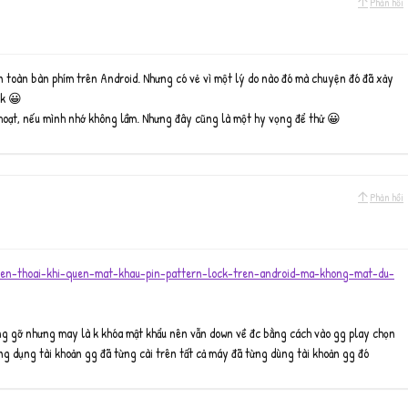
Phản hồi
n toàn bàn phím trên Android. Nhưng có vẻ vì một lý do nào đó mà chuyện đó đã xảy
ck 😀
h hoạt, nếu mình nhớ không lầm. Nhưng đây cũng là một hy vọng để thử 😀
Phản hồi
dien-thoai-khi-quen-mat-khau-pin-pattern-lock-tren-android-ma-khong-mat-du-
ng gỡ nhưng may là k khóa mật khẩu nên vẫn down về đc bằng cách vào gg play chọn
ứng dụng tài khoản gg đã từng cài trên tất cả máy đã từng dùng tài khoản gg đó