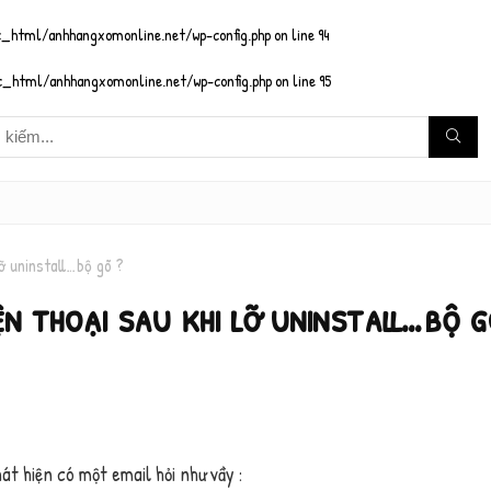
_html/anhhangxomonline.net/wp-config.php
on line
94
_html/anhhangxomonline.net/wp-config.php
on line
95
lỡ uninstall…bộ gõ ?
ện thoại sau khi lỡ uninstall…bộ 
át hiện có một email hỏi như vầy :