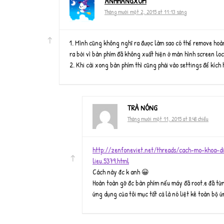
ANHHANGXOM
Tháng mười một 2, 2015 at 11:13 sáng
1. Mình cũng không nghĩ ra được làm sao có thể remove hoà
ra bởi vì bàn phím đã không xuất hiện ở màn hình screen lo
2. Khi cài xong bàn phím thì cũng phải vào settings để kíc
TRÀ NÓNG
Tháng mười một 11, 2015 at 8:48 chiều
http://zenfoneviet.net/threads/cach-mo-khoa-
lieu.5379.html
Cách này đc k anh 😀
Hoàn toàn gỡ đc bàn phím nếu máy đã root.e đã từ
ứng dụng của tôi mục tất cả là nó liệt kê toàn bộ 