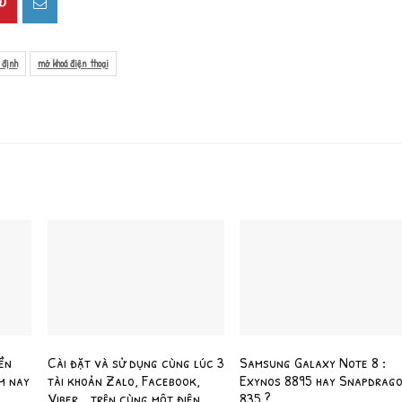
 định
mở khoá điện thoại
ền
Cài đặt và sử dụng cùng lúc 3
Samsung Galaxy Note 8 :
m nay
tài khoản Zalo, Facebook,
Exynos 8895 hay Snapdrag
Viber… trên cùng một điện
835 ?