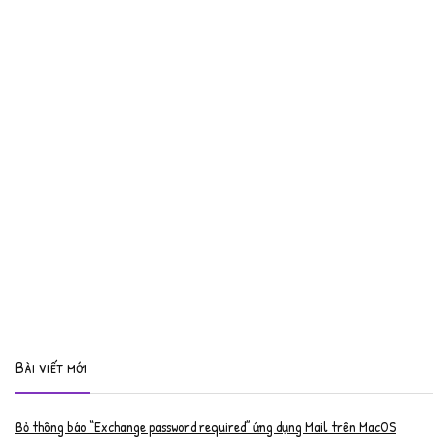
Bài viết mới
Bỏ thông báo “Exchange password required” ứng dụng Mail trên MacOS