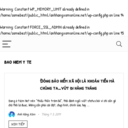
Warning
: Constant WP_MEMORY_LIMIT already defined in
/home/somebest/public_html/anhhangxomonline.net/wp-config.php
on line
94
Warning
: Constant FORCE_SSL_ADMIN already defined in
/home/somebest/public_html/anhhangxomonline.net/wp-config.php
on line
95
bao hiem y te
Đóng bảo hiểm xã hội là khoản tiền mà
chúng ta…vứt đi hàng tháng
Đang ở tiệm Net nên “thiếu thốn trăm bề”, thôi đành ngồi viết status bởi vì chỉ cần gõ
chữ thôi là đuợc, không cần phải cài đặt, chụp hình, chỉnh sửa, hay ...
Anh Hàng Xóm
Tháng 7 3, 2011
XEM TIẾP