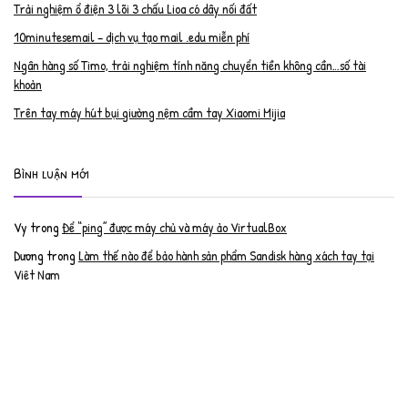
Trải nghiệm ổ điện 3 lõi 3 chấu Lioa có dây nối đất
10minutesemail – dịch vụ tạo mail .edu miễn phí
Ngân hàng số Timo, trải nghiệm tính năng chuyển tiền không cần…số tài
khoản
Trên tay máy hút bụi giường nệm cầm tay Xiaomi Mijia
Bình luận mới
Vy
trong
Để “ping” được máy chủ và máy ảo VirtualBox
Dương
trong
Làm thế nào để bảo hành sản phẩm Sandisk hàng xách tay tại
Việt Nam
Nguyễn Đạt Luân
trong
Nâng cấp RAM cho MacBook Pro 2012 lên 16GB
trần văn cường
trong
K9 Web Protection – Nhận key bản quyền miễn phí
Anh
trong
Phục hồi tài khoản PayPal bị khóa
Linh
trong
Phục hồi tài khoản PayPal bị khóa