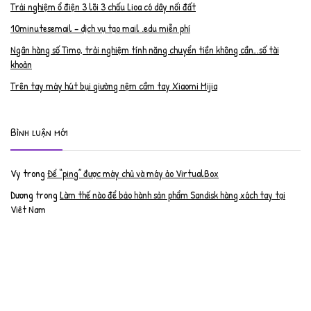
Trải nghiệm ổ điện 3 lõi 3 chấu Lioa có dây nối đất
10minutesemail – dịch vụ tạo mail .edu miễn phí
Ngân hàng số Timo, trải nghiệm tính năng chuyển tiền không cần…số tài
khoản
Trên tay máy hút bụi giường nệm cầm tay Xiaomi Mijia
Bình luận mới
Vy
trong
Để “ping” được máy chủ và máy ảo VirtualBox
Dương
trong
Làm thế nào để bảo hành sản phẩm Sandisk hàng xách tay tại
Việt Nam
Nguyễn Đạt Luân
trong
Nâng cấp RAM cho MacBook Pro 2012 lên 16GB
trần văn cường
trong
K9 Web Protection – Nhận key bản quyền miễn phí
Anh
trong
Phục hồi tài khoản PayPal bị khóa
Linh
trong
Phục hồi tài khoản PayPal bị khóa