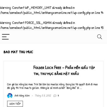
Warning
: Constant WP_MEMORY_LIMIT already defined in
/home/somebest/public_html/anhhangxomonline.net/wp-config.php
on line
94
Warning
: Constant FORCE_SSL_ADMIN already defined in
/home/somebest/public_html/anhhangxomonline.net/wp-config.php
on line
95
bao mat thu muc
Folder Lock Free – Phần mềm giấu tập
tin, thư mục bằng mật khẩu
Con gái lúc nắng lúc mưa. Trời Sài Gòn lúc mưa lúc nắng. Đúng lúc tôi quyết định đi mua
đôi giầy thì trời mưa to gió lớn. Không lẽ số mình cứ bắt "đóng khố" đi ...
Anh Hàng Xóm
Tháng 5 8, 2012
4
XEM TIẾP