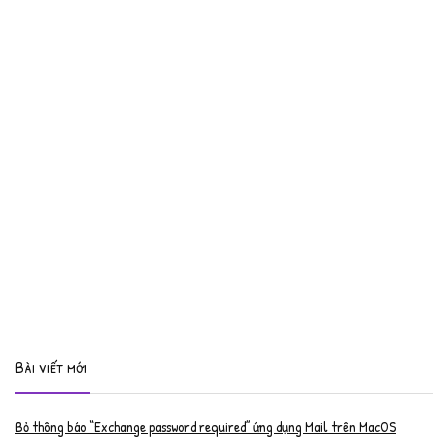
Bài viết mới
Bỏ thông báo “Exchange password required” ứng dụng Mail trên MacOS