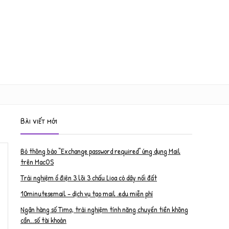
Bài viết mới
Bỏ thông báo “Exchange password required” ứng dụng Mail
trên MacOS
Trải nghiệm ổ điện 3 lõi 3 chấu Lioa có dây nối đất
10minutesemail – dịch vụ tạo mail .edu miễn phí
Ngân hàng số Timo, trải nghiệm tính năng chuyển tiền không
cần…số tài khoản