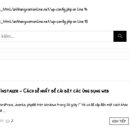
_html/anhhangxomonline.net/wp-config.php
on line
94
_html/anhhangxomonline.net/wp-config.php
on line
95
Installer – Cách dễ nhất để cài đặt các ứng dụng web
WordPress, Joomla, phpBB trên Windows trong 30 giây !" tôi có đề cập đến một cách khác
 ...
011
2
XEM TIẾP