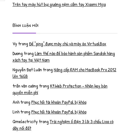
Trên tay máy hút bụi giường nệm cầm tay Xiaomi Mijia
Bình luận mới
Vy
trong
Để “ping” được máy chủ và máy ảo VirtualBox
Dương
trong
Làm thế nào để bảo hành sản phẩm Sandisk hàng
xách tay tại Việt Nam
Nguyễn Đạt Luân
trong
Nâng cấp RAM cho MacBook Pro 2012
lên 16GB
trần văn cường
trong
K9 Web Protection – Nhận key bản
quyền miễn phí
Anh
trong
Phục hồi tài khoản PayPal bị khóa
Linh
trong
Phục hồi tài khoản PayPal bị khóa
Qmelectricity
trong
Trải nghiệm ổ điện 3 lõi 3 chấu Lioa có
dây nối đất