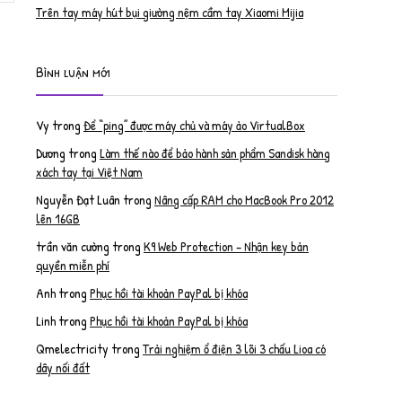
Trên tay máy hút bụi giường nệm cầm tay Xiaomi Mijia
Bình luận mới
Vy
trong
Để “ping” được máy chủ và máy ảo VirtualBox
Dương
trong
Làm thế nào để bảo hành sản phẩm Sandisk hàng
xách tay tại Việt Nam
Nguyễn Đạt Luân
trong
Nâng cấp RAM cho MacBook Pro 2012
lên 16GB
trần văn cường
trong
K9 Web Protection – Nhận key bản
quyền miễn phí
Anh
trong
Phục hồi tài khoản PayPal bị khóa
Linh
trong
Phục hồi tài khoản PayPal bị khóa
Qmelectricity
trong
Trải nghiệm ổ điện 3 lõi 3 chấu Lioa có
dây nối đất