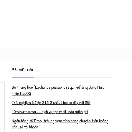
Bài viết mới
Bỏ thông báo “Exchange password required” ứng dụng Mail
trên MacOS
Trải nghiệm ổ điện 3 lõi 3 chấu Lioa có dây nối đất
10minutesemail – dịch vụ tạo mail .edu miễn phí
Ngân hàng số Timo, trải nghiệm tính năng chuyển tiền không
cần…số tài khoản