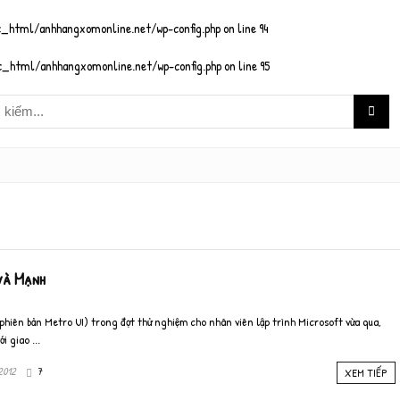
_html/anhhangxomonline.net/wp-config.php
on line
94
_html/anhhangxomonline.net/wp-config.php
on line
95
và Mạnh
phiên bản Metro UI) trong đợt thử nghiệm cho nhân viên lập trình Microsoft vừa qua,
 giao ...
2012
7
XEM TIẾP