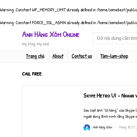
Warning
: Constant WP_MEMORY_LIMIT already defined in
/home/somebest/public
Warning
: Constant FORCE_SSL_ADMIN already defined in
/home/somebest/public
Anh Hàng Xóm Online
my blog, my soul
Trang chủ
About
Contact us
Tùm-lum-shop
call free
Skype Metro UI – Nhanh 
Sau loạt ảnh "lộ hàng" của Skype (
người dùng đinh ninh rằng Skype với
Anh Hàng Xóm
Tháng 10 27, 