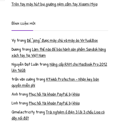
Trên tay máy hút bụi giường nệm cầm tay Xiaomi Mijia
Bình luận mới
Vy
trong
Để “ping” được máy chủ và máy ảo VirtualBox
Dương
trong
Làm thế nào để bảo hành sản phẩm Sandisk hàng
xách tay tại Việt Nam
Nguyễn Đạt Luân
trong
Nâng cấp RAM cho MacBook Pro 2012
lên 16GB
trần văn cường
trong
K9 Web Protection – Nhận key bản
quyền miễn phí
Anh
trong
Phục hồi tài khoản PayPal bị khóa
Linh
trong
Phục hồi tài khoản PayPal bị khóa
Qmelectricity
trong
Trải nghiệm ổ điện 3 lõi 3 chấu Lioa có
dây nối đất