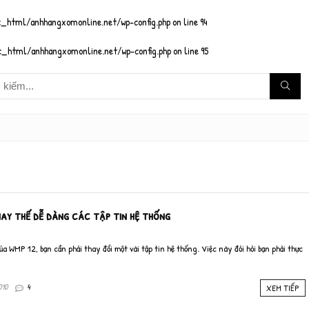
_html/anhhangxomonline.net/wp-config.php
on line
94
_html/anhhangxomonline.net/wp-config.php
on line
95
hay thế dễ dàng các tập tin hệ thống
ủa WMP 12, bạn cần phải thay đổi một vài tập tin hệ thống. Việc này đỏi hỏi bạn phải thực
010
4
XEM TIẾP