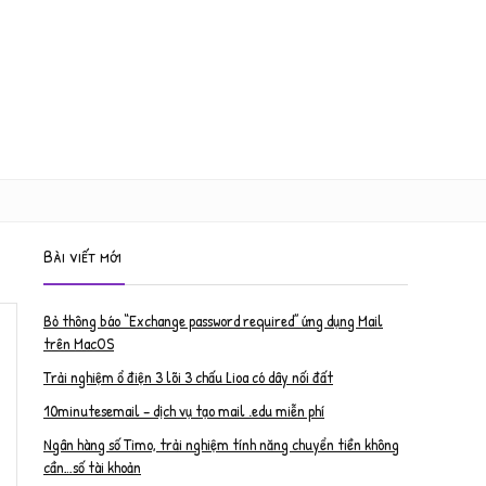
Bài viết mới
Bỏ thông báo “Exchange password required” ứng dụng Mail
trên MacOS
Trải nghiệm ổ điện 3 lõi 3 chấu Lioa có dây nối đất
10minutesemail – dịch vụ tạo mail .edu miễn phí
Ngân hàng số Timo, trải nghiệm tính năng chuyển tiền không
cần…số tài khoản