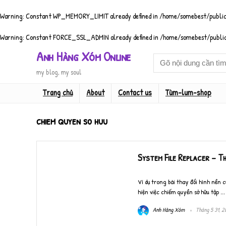
Warning
: Constant WP_MEMORY_LIMIT already defined in
/home/somebest/public
Warning
: Constant FORCE_SSL_ADMIN already defined in
/home/somebest/public
Anh Hàng Xóm Online
my blog, my soul
Trang chủ
About
Contact us
Tùm-lum-shop
chiem quyen so huu
System File Replacer – T
Ví dụ trong bài thay đổi hình nền c
hiện việc chiếm quyền sở hữu tập ...
Anh Hàng Xóm
Tháng 5 31, 2