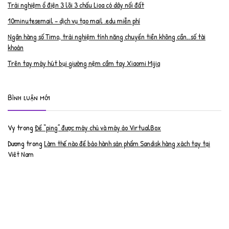
Trải nghiệm ổ điện 3 lõi 3 chấu Lioa có dây nối đất
10minutesemail – dịch vụ tạo mail .edu miễn phí
Ngân hàng số Timo, trải nghiệm tính năng chuyển tiền không cần…số tài
khoản
Trên tay máy hút bụi giường nệm cầm tay Xiaomi Mijia
Bình luận mới
Vy
trong
Để “ping” được máy chủ và máy ảo VirtualBox
Dương
trong
Làm thế nào để bảo hành sản phẩm Sandisk hàng xách tay tại
Việt Nam
Nguyễn Đạt Luân
trong
Nâng cấp RAM cho MacBook Pro 2012 lên 16GB
trần văn cường
trong
K9 Web Protection – Nhận key bản quyền miễn phí
Anh
trong
Phục hồi tài khoản PayPal bị khóa
Linh
trong
Phục hồi tài khoản PayPal bị khóa