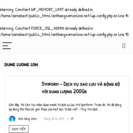
Warning
: Constant WP_MEMORY_LIMIT already defined in
/home/somebest/public_html/anhhangxomonline.net/wp-config.php
on line
94
Warning
: Constant FORCE_SSL_ADMIN already defined in
/home/somebest/public_html/anhhangxomonline.net/wp-config.php
on line
95
dung luong lon
Symform – Dịch vụ sao lưu và động bộ
với dung lượng 200Gb
Gần đây, tôi liên tục nhận được email từ dịch vụ lưu trữ Symform. Trước đó, tôi đã đăng
ký dùng thử theo lời giới thiệu của một bạn từ bài viết : Truy tìm dịch ...
Anh Hàng Xóm
Tháng 10 8, 2011
17
XEM TIẾP