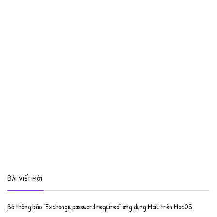
Bài viết mới
Bỏ thông báo “Exchange password required” ứng dụng Mail trên MacOS