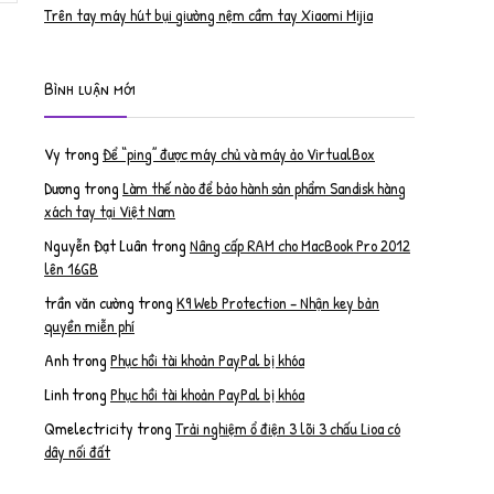
Trên tay máy hút bụi giường nệm cầm tay Xiaomi Mijia
Bình luận mới
Vy
trong
Để “ping” được máy chủ và máy ảo VirtualBox
Dương
trong
Làm thế nào để bảo hành sản phẩm Sandisk hàng
xách tay tại Việt Nam
Nguyễn Đạt Luân
trong
Nâng cấp RAM cho MacBook Pro 2012
lên 16GB
trần văn cường
trong
K9 Web Protection – Nhận key bản
quyền miễn phí
Anh
trong
Phục hồi tài khoản PayPal bị khóa
Linh
trong
Phục hồi tài khoản PayPal bị khóa
Qmelectricity
trong
Trải nghiệm ổ điện 3 lõi 3 chấu Lioa có
dây nối đất