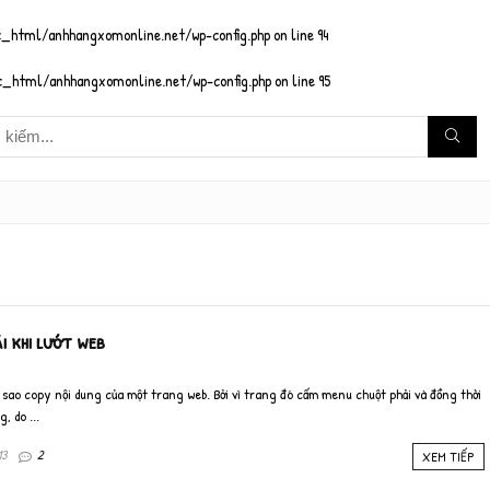
_html/anhhangxomonline.net/wp-config.php
on line
94
_html/anhhangxomonline.net/wp-config.php
on line
95
i khi lướt web
 sao copy nội dung của một trang web. Bởi vì trang đó cấm menu chuột phải và đồng thời
, do ...
13
2
XEM TIẾP