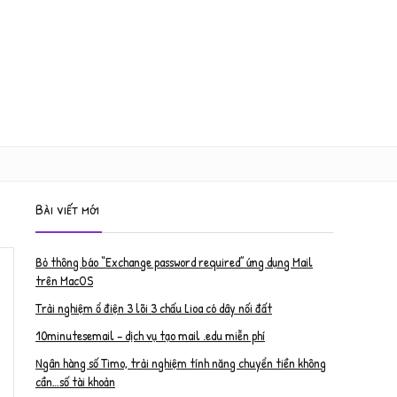
Bài viết mới
Bỏ thông báo “Exchange password required” ứng dụng Mail
trên MacOS
Trải nghiệm ổ điện 3 lõi 3 chấu Lioa có dây nối đất
10minutesemail – dịch vụ tạo mail .edu miễn phí
Ngân hàng số Timo, trải nghiệm tính năng chuyển tiền không
cần…số tài khoản