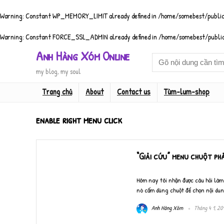
Warning
: Constant WP_MEMORY_LIMIT already defined in
/home/somebest/public
Warning
: Constant FORCE_SSL_ADMIN already defined in
/home/somebest/public
Anh Hàng Xóm Online
my blog, my soul
Trang chủ
About
Contact us
Tùm-lum-shop
enable right menu click
“Giải cứu” menu chuột phả
Hôm nay tôi nhận được câu hỏi làm
nó cấm dùng chuột để chọn nội dung
Anh Hàng Xóm
Tháng 4 1, 20