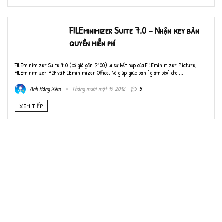
FILEminimizer Suite 7.0 – Nhận key bản
quyền miễn phí
FILEminimizer Suite 7.0 (có giá gần $100) là sự kết hợp của FILEminimizer Picture,
FILEminimizer PDF và FILEminimizer Office. Nó giúp giúp bạn "giảm béo" cho ...
Anh Hàng Xóm
Tháng mười một 15, 2012
5
XEM TIẾP