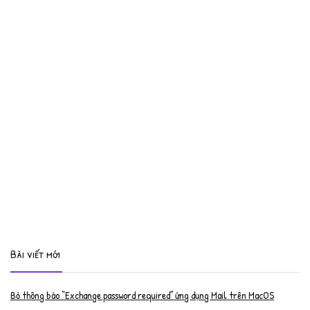
Bài viết mới
Bỏ thông báo “Exchange password required” ứng dụng Mail trên MacOS