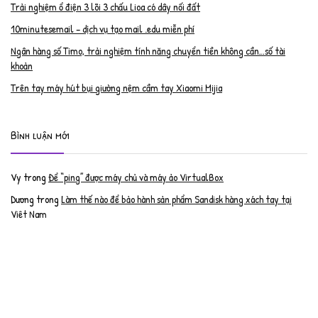
Trải nghiệm ổ điện 3 lõi 3 chấu Lioa có dây nối đất
10minutesemail – dịch vụ tạo mail .edu miễn phí
Ngân hàng số Timo, trải nghiệm tính năng chuyển tiền không cần…số tài
khoản
Trên tay máy hút bụi giường nệm cầm tay Xiaomi Mijia
Bình luận mới
Vy
trong
Để “ping” được máy chủ và máy ảo VirtualBox
Dương
trong
Làm thế nào để bảo hành sản phẩm Sandisk hàng xách tay tại
Việt Nam
Nguyễn Đạt Luân
trong
Nâng cấp RAM cho MacBook Pro 2012 lên 16GB
trần văn cường
trong
K9 Web Protection – Nhận key bản quyền miễn phí
Anh
trong
Phục hồi tài khoản PayPal bị khóa
Linh
trong
Phục hồi tài khoản PayPal bị khóa