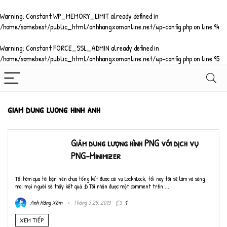
Warning
: Constant WP_MEMORY_LIMIT already defined in
/home/somebest/public_html/anhhangxomonline.net/wp-config.php
on line
94
Warning
: Constant FORCE_SSL_ADMIN already defined in
/home/somebest/public_html/anhhangxomonline.net/wp-config.php
on line
95
giam dung luong hinh anh
Giảm dung lượng hình PNG với dịch vụ
PNG-Minimizer
Tối hôm qua tôi bận nên chưa tổng kết được cái vụ LocknLock, tối nay tôi sẽ làm và sáng
mai mọi người sẽ thấy kết quả :D Tôi nhận được một comment trên ...
Anh Hàng Xóm
Tháng 3 25, 2013
1
XEM TIẾP