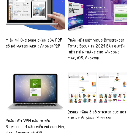
Miễn phí ứng dụng chỉnh sửa PDF,
Phần mềm diệt virus Bitdefender
gỡ bỏ watermark : ApowerPDF
Total Security 2021 Bản quyền
miễn phí 6 tháng cho Windows,
Mac, iOS, Android
Disney tặng 8 bộ sticker cực hot
cho người dùng iMessage
Phần mềm VPN bản quyền
Seed4.me – 1 năm miễn phí cho Win,
Mac, Android và iOS