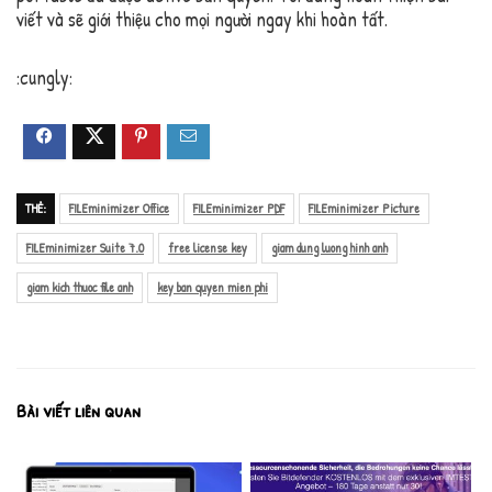
viết và sẽ giới thiệu cho mọi người ngay khi hoàn tất.
:cungly:
THẺ:
FILEminimizer Office
FILEminimizer PDF
FILEminimizer Picture
FILEminimizer Suite 7.0
free license key
giam dung luong hinh anh
giam kich thuoc file anh
key ban quyen mien phi
Bài viết liên quan