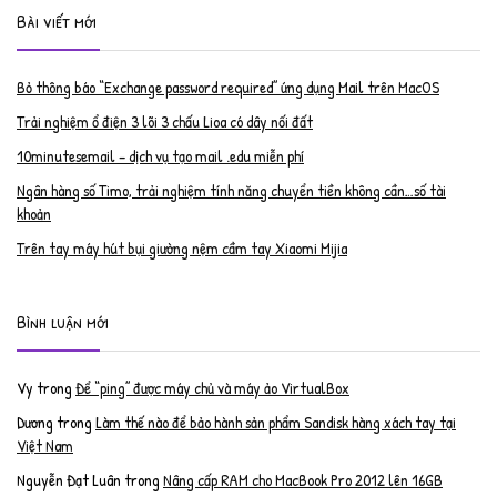
Bài viết mới
Bỏ thông báo “Exchange password required” ứng dụng Mail trên MacOS
Trải nghiệm ổ điện 3 lõi 3 chấu Lioa có dây nối đất
10minutesemail – dịch vụ tạo mail .edu miễn phí
Ngân hàng số Timo, trải nghiệm tính năng chuyển tiền không cần…số tài
khoản
Trên tay máy hút bụi giường nệm cầm tay Xiaomi Mijia
Bình luận mới
Vy
trong
Để “ping” được máy chủ và máy ảo VirtualBox
Dương
trong
Làm thế nào để bảo hành sản phẩm Sandisk hàng xách tay tại
Việt Nam
Nguyễn Đạt Luân
trong
Nâng cấp RAM cho MacBook Pro 2012 lên 16GB