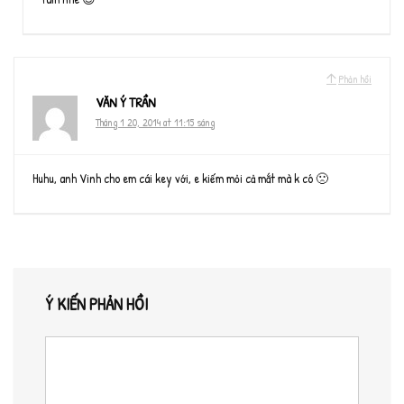
Phản hồi
VĂN Ý TRẦN
Tháng 1 20, 2014 at 11:15 sáng
Huhu, anh Vinh cho em cái key với, e kiếm mỏi cả mắt mà k có 🙁
Ý KIẾN PHẢN HỒI