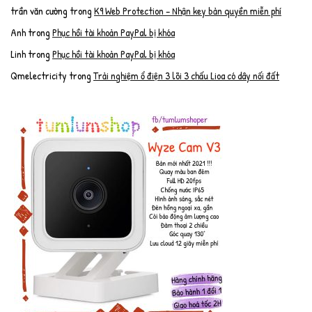
trần văn cường
trong
K9 Web Protection – Nhận key bản quyền miễn phí
Anh
trong
Phục hồi tài khoản PayPal bị khóa
Linh
trong
Phục hồi tài khoản PayPal bị khóa
Qmelectricity
trong
Trải nghiệm ổ điện 3 lõi 3 chấu Lioa có dây nối đất