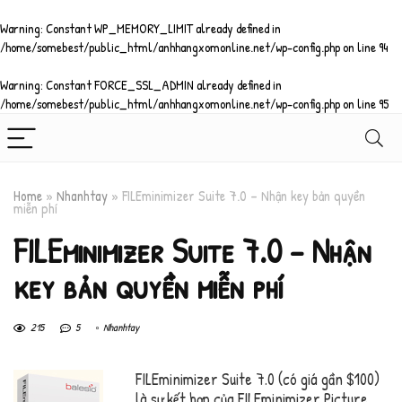
Warning
: Constant WP_MEMORY_LIMIT already defined in
/home/somebest/public_html/anhhangxomonline.net/wp-config.php
on line
94
Warning
: Constant FORCE_SSL_ADMIN already defined in
/home/somebest/public_html/anhhangxomonline.net/wp-config.php
on line
95
Home
»
Nhanhtay
»
FILEminimizer Suite 7.0 – Nhận key bản quyền
miễn phí
FILEminimizer Suite 7.0 – Nhận
key bản quyền miễn phí
215
5
Nhanhtay
FILEminimizer Suite 7.0 (có giá gần $100)
là sự kết hợp của FILEminimizer Picture,