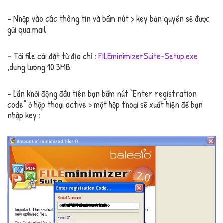
– Nhập vào các thông tin và bấm nút > key bản quyền sẽ được
gửi qua mail.
– Tải file cài đặt từ địa chỉ :
FILEminimizerSuite-Setup.exe
,dung lượng 10.3MB.
– Lần khởi động đầu tiên bạn bấm nút “Enter registration
code” ở hộp thoại active > một hộp thoại sẽ xuất hiện để bạn
nhập key :