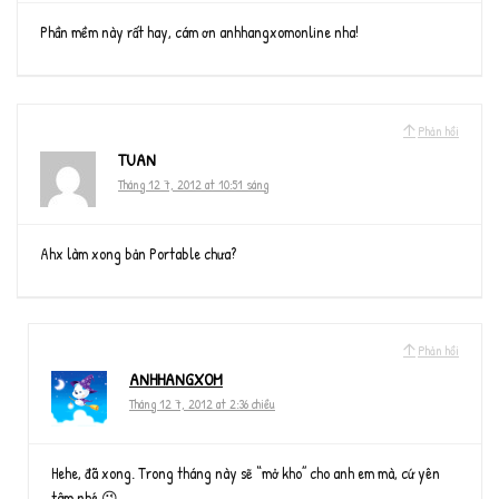
Phần mềm này rất hay, cám ơn anhhangxomonline nha!
Phản hồi
TUAN
Tháng 12 7, 2012 at 10:51 sáng
Ahx làm xong bản Portable chưa?
Phản hồi
ANHHANGXOM
Tháng 12 7, 2012 at 2:36 chiều
Hehe, đã xong. Trong tháng này sẽ “mở kho” cho anh em mà, cứ yên
tâm nhé 😉