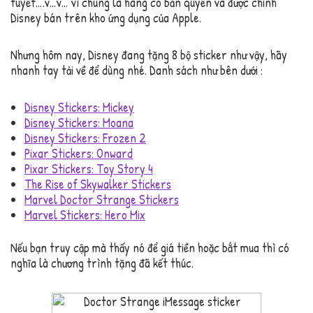
tuyết….v…v… vì chúng là hàng có bản quyền và được chính
Disney bán trên kho ứng dụng của Apple.
Nhưng hôm nay, Disney đang tặng 8 bộ sticker như vậy, hãy
nhanh tay tải về để dùng nhé. Danh sách như bên dưới :
Disney Stickers: Mickey
Disney Stickers: Moana
Disney Stickers: Frozen 2
Pixar Stickers: Onward
Pixar Stickers: Toy Story 4
The Rise of Skywalker Stickers
Marvel Doctor Strange Stickers
Marvel Stickers: Hero Mix
Nếu bạn truy cập mà thấy nó để giá tiền hoặc bắt mua thì có
nghĩa là chương trình tặng đã kết thúc.