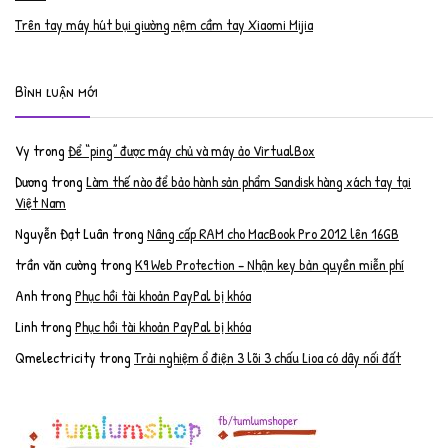
Trên tay máy hút bụi giường nệm cầm tay Xiaomi Mijia
Bình luận mới
Vy
trong
Để “ping” được máy chủ và máy ảo VirtualBox
Dương
trong
Làm thế nào để bảo hành sản phẩm Sandisk hàng xách tay tại
Việt Nam
Nguyễn Đạt Luân
trong
Nâng cấp RAM cho MacBook Pro 2012 lên 16GB
trần văn cường
trong
K9 Web Protection – Nhận key bản quyền miễn phí
Anh
trong
Phục hồi tài khoản PayPal bị khóa
Linh
trong
Phục hồi tài khoản PayPal bị khóa
Qmelectricity
trong
Trải nghiệm ổ điện 3 lõi 3 chấu Lioa có dây nối đất