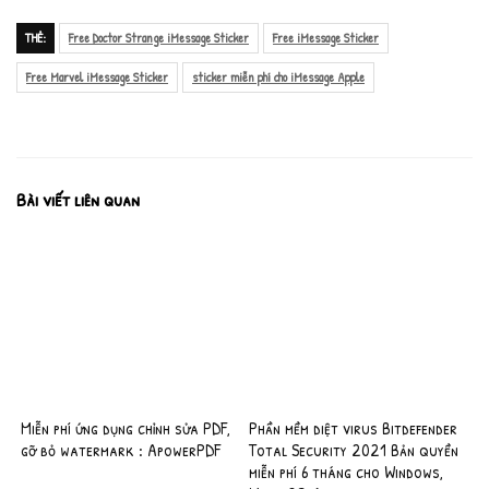
THẺ:
Free Doctor Strange iMessage Sticker
Free iMessage Sticker
Free Marvel iMessage Sticker
sticker miễn phí cho iMessage Apple
Bài viết liên quan
Miễn phí ứng dụng chỉnh sửa PDF,
Phần mềm diệt virus Bitdefender
gỡ bỏ watermark : ApowerPDF
Total Security 2021 Bản quyền
miễn phí 6 tháng cho Windows,