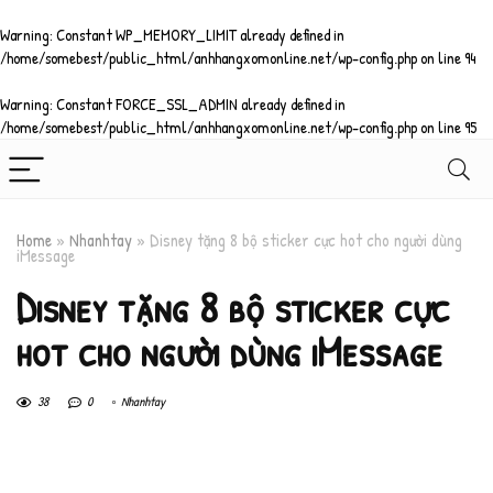
Warning
: Constant WP_MEMORY_LIMIT already defined in
/home/somebest/public_html/anhhangxomonline.net/wp-config.php
on line
94
Warning
: Constant FORCE_SSL_ADMIN already defined in
/home/somebest/public_html/anhhangxomonline.net/wp-config.php
on line
95
Home
»
Nhanhtay
»
Disney tặng 8 bộ sticker cực hot cho người dùng
iMessage
Disney tặng 8 bộ sticker cực
hot cho người dùng iMessage
38
0
Nhanhtay