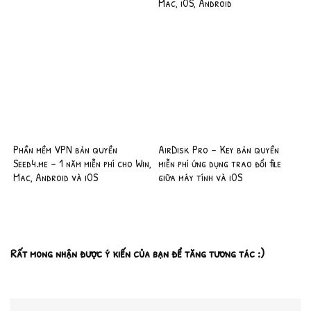
Mac, iOS, Android
Phần mềm VPN bản quyền
AirDisk Pro – Key bản quyền
Seed4.me – 1 năm miễn phí cho Win,
miễn phí ứng dụng trao đổi file
Mac, Android và iOS
giữa máy tính và iOS
Rất mong nhận được ý kiến của bạn để tăng tương tác :)