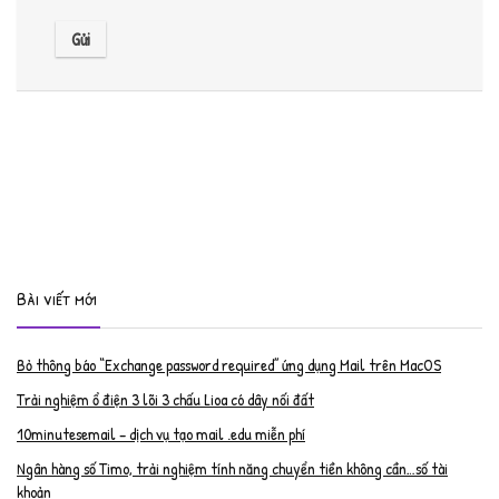
Bài viết mới
Bỏ thông báo “Exchange password required” ứng dụng Mail trên MacOS
Trải nghiệm ổ điện 3 lõi 3 chấu Lioa có dây nối đất
10minutesemail – dịch vụ tạo mail .edu miễn phí
Ngân hàng số Timo, trải nghiệm tính năng chuyển tiền không cần…số tài
khoản