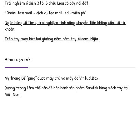
Trải nghiệm ổ điện 3 lõi 3 chấu Lioa có dây nối đất
10minutesemail – dịch vụ tạo mail .edu miễn phí
Ngân hàng số Timo, trải nghiệm tính năng chuyển tiền không cần…số tài
khoản
Trên tay máy hút bụi giường nệm cầm tay Xiaomi Mijia
Bình luận mới
Vy
trong
Để “ping” được máy chủ và máy ảo VirtualBox
Dương
trong
Làm thế nào để bảo hành sản phẩm Sandisk hàng xách tay tại
Việt Nam
Nguyễn Đạt Luân
trong
Nâng cấp RAM cho MacBook Pro 2012 lên 16GB
trần văn cường
trong
K9 Web Protection – Nhận key bản quyền miễn phí
Anh
trong
Phục hồi tài khoản PayPal bị khóa
Linh
trong
Phục hồi tài khoản PayPal bị khóa