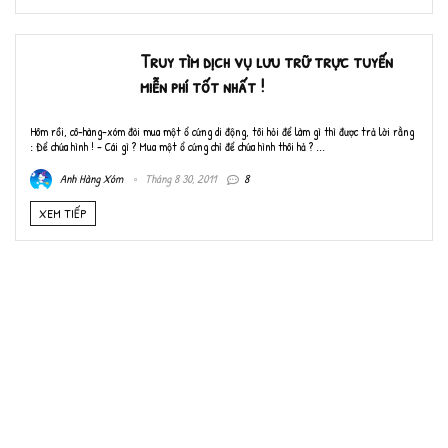
Truy tìm dịch vụ lưu trữ trực tuyến
miễn phí tốt nhất !
Hôm rồi, cô-hàng-xóm đòi mua một ổ cứng di động, tôi hỏi để làm gì thì được trả lời rằng
: Để chứa hình ! - Cái gì ? Mua một ổ cứng chỉ để chứa hình thôi hả ? ...
Anh Hàng Xóm
Tháng 8 30, 2011
8
XEM TIẾP