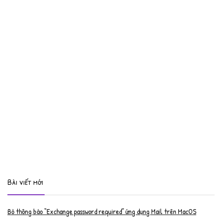
Bài viết mới
Bỏ thông báo “Exchange password required” ứng dụng Mail trên MacOS