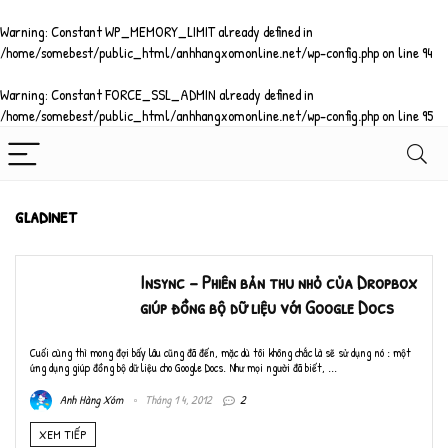
Warning
: Constant WP_MEMORY_LIMIT already defined in
/home/somebest/public_html/anhhangxomonline.net/wp-config.php
on line
94
Warning
: Constant FORCE_SSL_ADMIN already defined in
/home/somebest/public_html/anhhangxomonline.net/wp-config.php
on line
95
gladinet
Insync – Phiên bản thu nhỏ của Dropbox
giúp đồng bộ dữ liệu với Google Docs
Cuối cùng thì mong đợi bấy lâu cũng đã đến, mặc dù tôi không chắc là sẽ sử dụng nó : một
ứng dụng giúp đồng bộ dữ liệu cho Google Docs. Như mọi người đã biết, ...
Anh Hàng Xóm
Tháng 1 4, 2012
2
XEM TIẾP