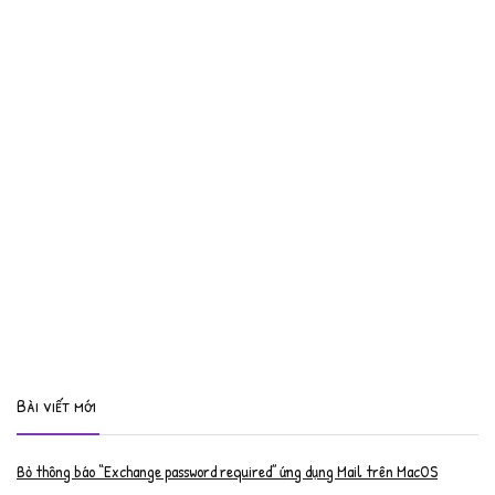
Bài viết mới
Bỏ thông báo “Exchange password required” ứng dụng Mail trên MacOS