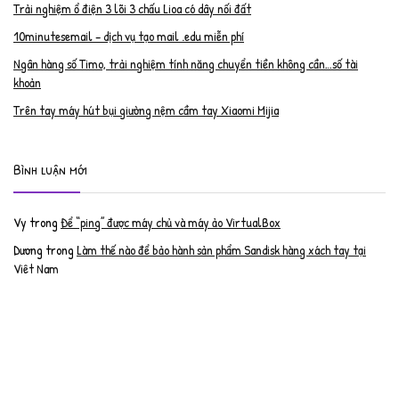
Trải nghiệm ổ điện 3 lõi 3 chấu Lioa có dây nối đất
10minutesemail – dịch vụ tạo mail .edu miễn phí
Ngân hàng số Timo, trải nghiệm tính năng chuyển tiền không cần…số tài
khoản
Trên tay máy hút bụi giường nệm cầm tay Xiaomi Mijia
Bình luận mới
Vy
trong
Để “ping” được máy chủ và máy ảo VirtualBox
Dương
trong
Làm thế nào để bảo hành sản phẩm Sandisk hàng xách tay tại
Việt Nam
Nguyễn Đạt Luân
trong
Nâng cấp RAM cho MacBook Pro 2012 lên 16GB
trần văn cường
trong
K9 Web Protection – Nhận key bản quyền miễn phí
Anh
trong
Phục hồi tài khoản PayPal bị khóa
Linh
trong
Phục hồi tài khoản PayPal bị khóa