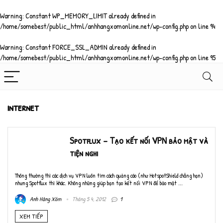
Warning
: Constant WP_MEMORY_LIMIT already defined in
/home/somebest/public_html/anhhangxomonline.net/wp-config.php
on line
94
Warning
: Constant FORCE_SSL_ADMIN already defined in
/home/somebest/public_html/anhhangxomonline.net/wp-config.php
on line
95
internet
Spotflux – Tạo kết nối VPN bảo mật và
tiện nghi
Thông thường thì các dịch vụ VPN luôn tìm cách quảng cáo (như HotspotShield chẳng hạn)
nhưng Spotflux thì khác. Không những giúp bạn tạo kết nối VPN để bảo mật ...
Anh Hàng Xóm
Tháng 5 4, 2012
1
XEM TIẾP