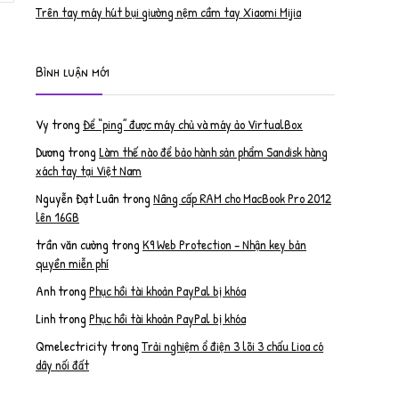
Trên tay máy hút bụi giường nệm cầm tay Xiaomi Mijia
Bình luận mới
Vy
trong
Để “ping” được máy chủ và máy ảo VirtualBox
Dương
trong
Làm thế nào để bảo hành sản phẩm Sandisk hàng
xách tay tại Việt Nam
Nguyễn Đạt Luân
trong
Nâng cấp RAM cho MacBook Pro 2012
lên 16GB
trần văn cường
trong
K9 Web Protection – Nhận key bản
quyền miễn phí
Anh
trong
Phục hồi tài khoản PayPal bị khóa
Linh
trong
Phục hồi tài khoản PayPal bị khóa
Qmelectricity
trong
Trải nghiệm ổ điện 3 lõi 3 chấu Lioa có
dây nối đất