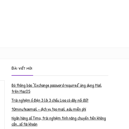
Bài viết mới
Bỏ thông báo “Exchange password required” ứng dụng Mail
trên MacOS
Trải nghiệm ổ điện 3 lõi 3 chấu Lioa có dây nối đất
10minutesemail – dịch vụ tạo mail .edu miễn phí
Ngân hàng số Timo, trải nghiệm tính năng chuyển tiền không
cần…số tài khoản