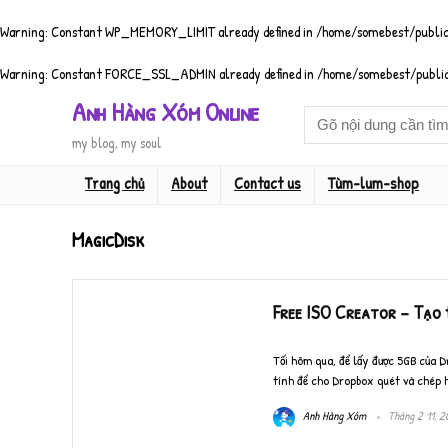
Warning
: Constant WP_MEMORY_LIMIT already defined in
/home/somebest/public
Warning
: Constant FORCE_SSL_ADMIN already defined in
/home/somebest/public
Anh Hàng Xóm Online
my blog, my soul
Trang chủ
About
Contact us
Tùm-lum-shop
MagicDisk
Free ISO Creator – Tạo f
Tối hôm qua, để lấy được 5GB của D
tính để cho Dropbox quét và chép hì
Anh Hàng Xóm
Tháng 2 11, 2