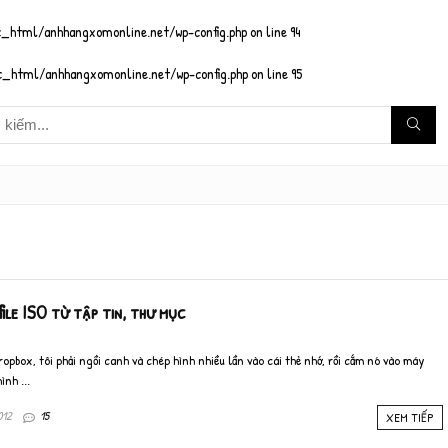
_html/anhhangxomonline.net/wp-config.php
on line
94
_html/anhhangxomonline.net/wp-config.php
on line
95
ile ISO từ tập tin, thư mục
ropbox, tôi phải ngồi canh và chép hình nhiều lần vào cái thẻ nhớ, rồi cắm nó vào máy
nh ...
012
15
XEM TIẾP