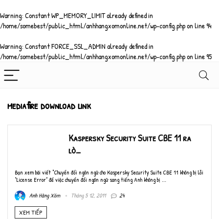
Warning
: Constant WP_MEMORY_LIMIT already defined in
/home/somebest/public_html/anhhangxomonline.net/wp-config.php
on line
94
Warning
: Constant FORCE_SSL_ADMIN already defined in
/home/somebest/public_html/anhhangxomonline.net/wp-config.php
on line
95
mediafire download link
Kaspersky Security Suite CBE 11 ra
lò…
Bạn xem bài viết "Chuyển đổi ngôn ngữ cho Kaspersky Security Suite CBE 11 không bị lỗi
“License Error” để việc chuyển đổi ngôn ngữ sang tiếng Anh không bị ...
Anh Hàng Xóm
Tháng 5 12, 2011
24
XEM TIẾP