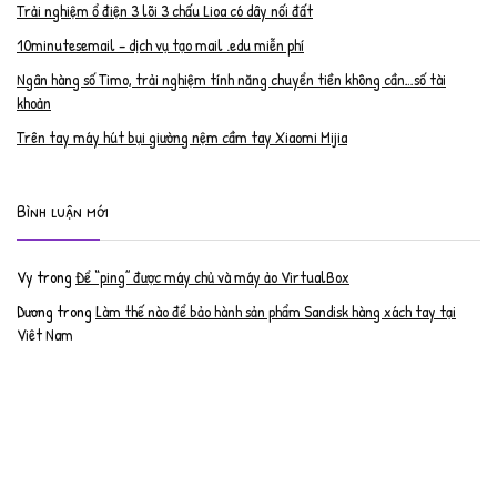
Trải nghiệm ổ điện 3 lõi 3 chấu Lioa có dây nối đất
10minutesemail – dịch vụ tạo mail .edu miễn phí
Ngân hàng số Timo, trải nghiệm tính năng chuyển tiền không cần…số tài
khoản
Trên tay máy hút bụi giường nệm cầm tay Xiaomi Mijia
Bình luận mới
Vy
trong
Để “ping” được máy chủ và máy ảo VirtualBox
Dương
trong
Làm thế nào để bảo hành sản phẩm Sandisk hàng xách tay tại
Việt Nam
Nguyễn Đạt Luân
trong
Nâng cấp RAM cho MacBook Pro 2012 lên 16GB
trần văn cường
trong
K9 Web Protection – Nhận key bản quyền miễn phí
Anh
trong
Phục hồi tài khoản PayPal bị khóa
Linh
trong
Phục hồi tài khoản PayPal bị khóa