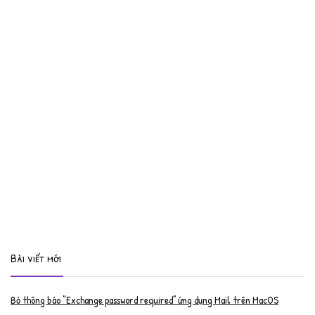
Bài viết mới
Bỏ thông báo “Exchange password required” ứng dụng Mail trên MacOS