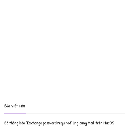
Bài viết mới
Bỏ thông báo “Exchange password required” ứng dụng Mail trên MacOS