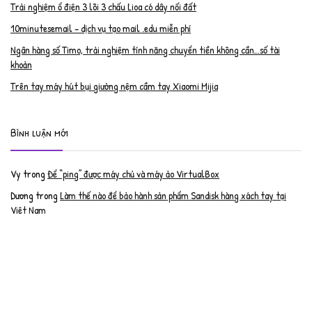
Trải nghiệm ổ điện 3 lõi 3 chấu Lioa có dây nối đất
10minutesemail – dịch vụ tạo mail .edu miễn phí
Ngân hàng số Timo, trải nghiệm tính năng chuyển tiền không cần…số tài
khoản
Trên tay máy hút bụi giường nệm cầm tay Xiaomi Mijia
Bình luận mới
Vy
trong
Để “ping” được máy chủ và máy ảo VirtualBox
Dương
trong
Làm thế nào để bảo hành sản phẩm Sandisk hàng xách tay tại
Việt Nam
Nguyễn Đạt Luân
trong
Nâng cấp RAM cho MacBook Pro 2012 lên 16GB
trần văn cường
trong
K9 Web Protection – Nhận key bản quyền miễn phí
Anh
trong
Phục hồi tài khoản PayPal bị khóa
Linh
trong
Phục hồi tài khoản PayPal bị khóa