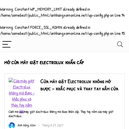
Warning
: Constant WP_MEMORY_LIMIT already defined in
/home/somebest/public_html/anhhangxomonline.net/wp-config.php
on line
94
Warning
: Constant FORCE_SSL_ADMIN already defined in
/home/somebest/public_html/anhhangxomonline.net/wp-config.php
on line
95
mở cửa máy giặt electrolux khẩn cấp
Cửa máy giặt Electrolux không mở
được – khắc phục và thay tay nắm cửa
Cách mở cửa máy giặt electrolux không mở được khẩn cấp. Thay tay nắm cửa máy giặt
electrolux.
Anh Hàng Xóm
Tháng 8 29, 2021