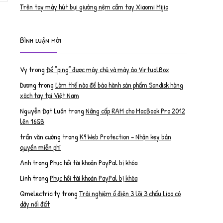
Trên tay máy hút bụi giường nệm cầm tay Xiaomi Mijia
Bình luận mới
Vy
trong
Để “ping” được máy chủ và máy ảo VirtualBox
Dương
trong
Làm thế nào để bảo hành sản phẩm Sandisk hàng
xách tay tại Việt Nam
Nguyễn Đạt Luân
trong
Nâng cấp RAM cho MacBook Pro 2012
lên 16GB
trần văn cường
trong
K9 Web Protection – Nhận key bản
quyền miễn phí
Anh
trong
Phục hồi tài khoản PayPal bị khóa
Linh
trong
Phục hồi tài khoản PayPal bị khóa
Qmelectricity
trong
Trải nghiệm ổ điện 3 lõi 3 chấu Lioa có
dây nối đất