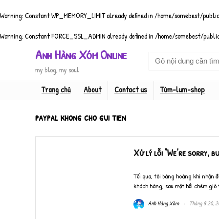
Warning
: Constant WP_MEMORY_LIMIT already defined in
/home/somebest/public
Warning
: Constant FORCE_SSL_ADMIN already defined in
/home/somebest/public
Anh Hàng Xóm Online
my blog, my soul
Trang chủ
About
Contact us
Tùm-lum-shop
paypal khong cho gui tien
Xử lý lỗi “We’re sorry, 
Tối qua, tôi bàng hoàng khi nhận đư
khách hàng, sau một hồi chém gió t
Anh Hàng Xóm
Tháng 8 20, 2