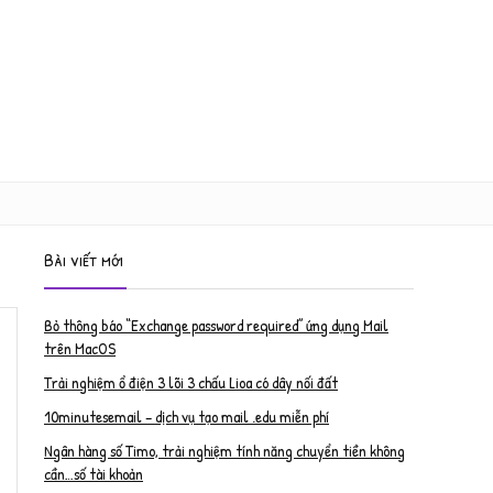
Bài viết mới
Bỏ thông báo “Exchange password required” ứng dụng Mail
trên MacOS
Trải nghiệm ổ điện 3 lõi 3 chấu Lioa có dây nối đất
10minutesemail – dịch vụ tạo mail .edu miễn phí
Ngân hàng số Timo, trải nghiệm tính năng chuyển tiền không
cần…số tài khoản