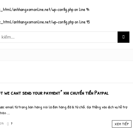
_html/anhhangxomonline.net/wp-config.php
on line
94
_html/anhhangxomonline.net/wp-config.php
on line
95
but we cant send your payment” khi chuyển tiền Paypal
ợc email từ trang bán hàng nói là đơn hàng đã bị từ chối. Gọi thẳng vào dịch vụ hỗ trợ
rên ...
014
7
XEM TIẾP