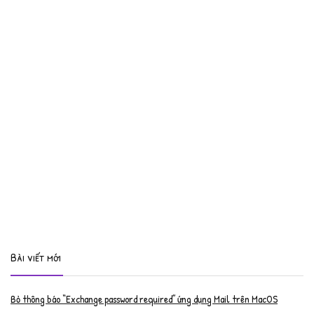
Bài viết mới
Bỏ thông báo “Exchange password required” ứng dụng Mail trên MacOS