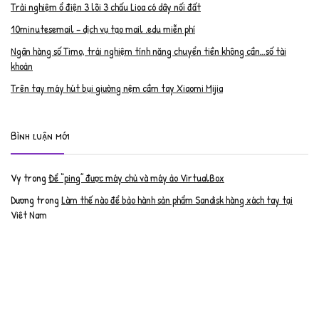
Trải nghiệm ổ điện 3 lõi 3 chấu Lioa có dây nối đất
10minutesemail – dịch vụ tạo mail .edu miễn phí
Ngân hàng số Timo, trải nghiệm tính năng chuyển tiền không cần…số tài
khoản
Trên tay máy hút bụi giường nệm cầm tay Xiaomi Mijia
Bình luận mới
Vy
trong
Để “ping” được máy chủ và máy ảo VirtualBox
Dương
trong
Làm thế nào để bảo hành sản phẩm Sandisk hàng xách tay tại
Việt Nam
Nguyễn Đạt Luân
trong
Nâng cấp RAM cho MacBook Pro 2012 lên 16GB
trần văn cường
trong
K9 Web Protection – Nhận key bản quyền miễn phí
Anh
trong
Phục hồi tài khoản PayPal bị khóa
Linh
trong
Phục hồi tài khoản PayPal bị khóa