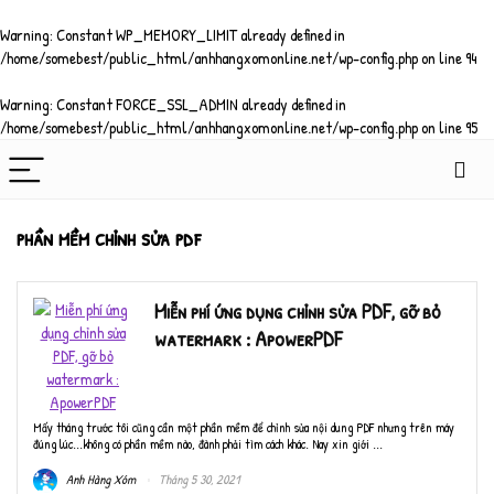
Warning
: Constant WP_MEMORY_LIMIT already defined in
/home/somebest/public_html/anhhangxomonline.net/wp-config.php
on line
94
Warning
: Constant FORCE_SSL_ADMIN already defined in
/home/somebest/public_html/anhhangxomonline.net/wp-config.php
on line
95
phần mềm chỉnh sửa pdf
Miễn phí ứng dụng chỉnh sửa PDF, gỡ bỏ
watermark : ApowerPDF
Mấy tháng trước tôi cũng cần một phần mềm để chỉnh sửa nội dung PDF nhưng trên máy
đúng lúc...không có phần mềm nào, đành phải tìm cách khác. Nay xin giới ...
Anh Hàng Xóm
Tháng 5 30, 2021