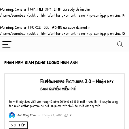
Warning
: Constant WP_MEMORY_LIMIT already defined in
/home/somebest/public_html/anhhangxomonline.net/wp-config.php
on line
94
Warning
: Constant FORCE_SSL_ADMIN already defined in
/home/somebest/public_html/anhhangxomonline.net/wp-config.php
on line
95
phan mem giam dung luong hinh anh
FileMinimizer Pictures 3.0 – Nhận key
bản quyền miễn phí
Bài viết này được viết vào tháng 12 năm 2010 và nó đã bị mất trước khi tôi chuyển sang
tên miền anhhangxomonline.net. Hiện còn rất nhiều bài viết đang bị mất ...
Anh Hàng Xóm
Tháng 5 6, 2012
2
XEM TIẾP