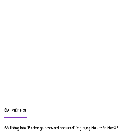
Bài viết mới
Bỏ thông báo “Exchange password required” ứng dụng Mail trên MacOS