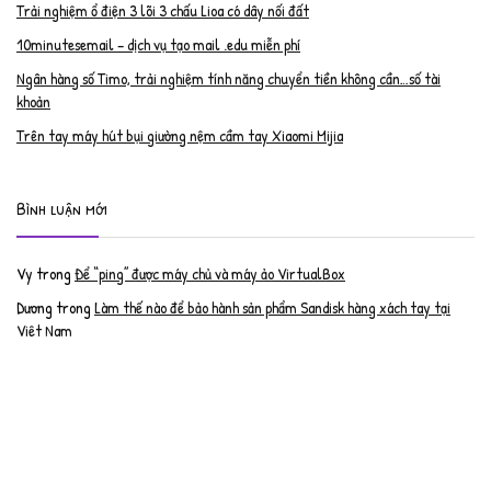
Trải nghiệm ổ điện 3 lõi 3 chấu Lioa có dây nối đất
10minutesemail – dịch vụ tạo mail .edu miễn phí
Ngân hàng số Timo, trải nghiệm tính năng chuyển tiền không cần…số tài
khoản
Trên tay máy hút bụi giường nệm cầm tay Xiaomi Mijia
Bình luận mới
Vy
trong
Để “ping” được máy chủ và máy ảo VirtualBox
Dương
trong
Làm thế nào để bảo hành sản phẩm Sandisk hàng xách tay tại
Việt Nam
Nguyễn Đạt Luân
trong
Nâng cấp RAM cho MacBook Pro 2012 lên 16GB
trần văn cường
trong
K9 Web Protection – Nhận key bản quyền miễn phí
Anh
trong
Phục hồi tài khoản PayPal bị khóa
Linh
trong
Phục hồi tài khoản PayPal bị khóa