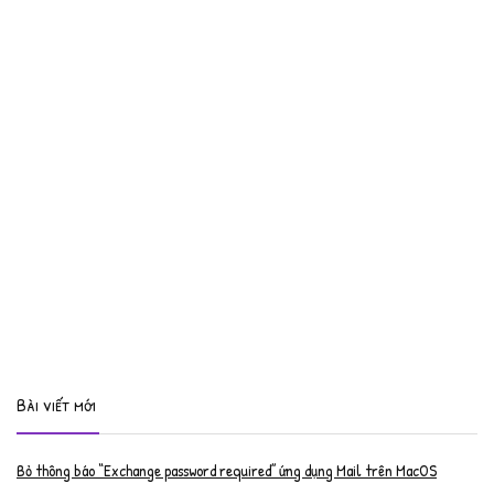
Bài viết mới
Bỏ thông báo “Exchange password required” ứng dụng Mail trên MacOS