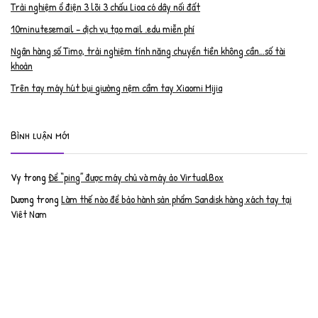
Trải nghiệm ổ điện 3 lõi 3 chấu Lioa có dây nối đất
10minutesemail – dịch vụ tạo mail .edu miễn phí
Ngân hàng số Timo, trải nghiệm tính năng chuyển tiền không cần…số tài
khoản
Trên tay máy hút bụi giường nệm cầm tay Xiaomi Mijia
Bình luận mới
Vy
trong
Để “ping” được máy chủ và máy ảo VirtualBox
Dương
trong
Làm thế nào để bảo hành sản phẩm Sandisk hàng xách tay tại
Việt Nam
Nguyễn Đạt Luân
trong
Nâng cấp RAM cho MacBook Pro 2012 lên 16GB
trần văn cường
trong
K9 Web Protection – Nhận key bản quyền miễn phí
Anh
trong
Phục hồi tài khoản PayPal bị khóa
Linh
trong
Phục hồi tài khoản PayPal bị khóa