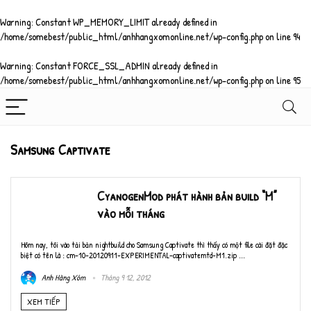
Warning
: Constant WP_MEMORY_LIMIT already defined in
/home/somebest/public_html/anhhangxomonline.net/wp-config.php
on line
94
Warning
: Constant FORCE_SSL_ADMIN already defined in
/home/somebest/public_html/anhhangxomonline.net/wp-config.php
on line
95
Samsung Captivate
CyanogenMod phát hành bản build “M”
vào mỗi tháng
Hôm nay, tôi vào tải bản nightbuild cho Samsung Captivate thì thấy có một file cài đặt đặc
biệt có tên là : cm-10-20120911-EXPERIMENTAL-captivatemtd-M1.zip ...
Anh Hàng Xóm
Tháng 9 12, 2012
XEM TIẾP