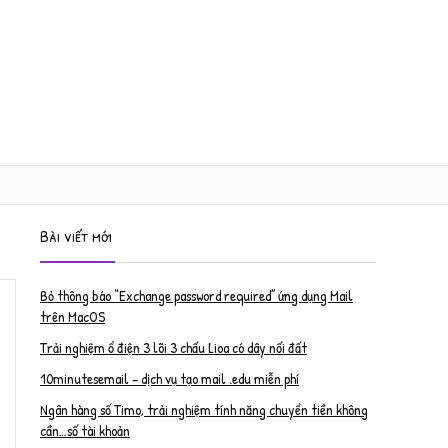
Bài viết mới
Bỏ thông báo “Exchange password required” ứng dụng Mail
trên MacOS
Trải nghiệm ổ điện 3 lõi 3 chấu Lioa có dây nối đất
10minutesemail – dịch vụ tạo mail .edu miễn phí
Ngân hàng số Timo, trải nghiệm tính năng chuyển tiền không
cần…số tài khoản