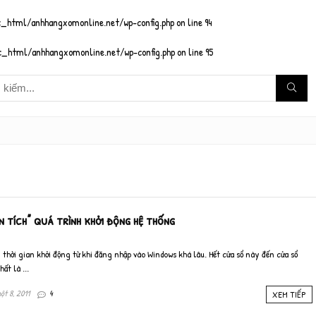
_html/anhhangxomonline.net/wp-config.php
on line
94
_html/anhhangxomonline.net/wp-config.php
on line
95
n tích” quá trình khởi động hệ thống
 thời gian khởi động từ khi đăng nhập vào Windows khá lâu. Hết cửa sổ này đến cửa sổ
ất là ...
t 8, 2011
4
XEM TIẾP