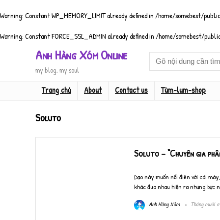
Warning
: Constant WP_MEMORY_LIMIT already defined in
/home/somebest/public
Warning
: Constant FORCE_SSL_ADMIN already defined in
/home/somebest/public
Anh Hàng Xóm Online
my blog, my soul
Trang chủ
About
Contact us
Tùm-lum-shop
Soluto
Soluto – “Chuyên gia phâ
Dạo này muốn nổi điên với cái máy,
khác đua nhau hiện ra nhưng bực nh
Anh Hàng Xóm
Tháng mười mộ