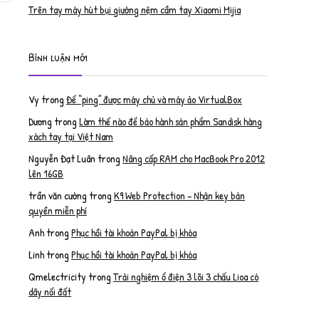
Trên tay máy hút bụi giường nệm cầm tay Xiaomi Mijia
Bình luận mới
Vy
trong
Để “ping” được máy chủ và máy ảo VirtualBox
Dương
trong
Làm thế nào để bảo hành sản phẩm Sandisk hàng
xách tay tại Việt Nam
Nguyễn Đạt Luân
trong
Nâng cấp RAM cho MacBook Pro 2012
lên 16GB
trần văn cường
trong
K9 Web Protection – Nhận key bản
quyền miễn phí
Anh
trong
Phục hồi tài khoản PayPal bị khóa
Linh
trong
Phục hồi tài khoản PayPal bị khóa
Qmelectricity
trong
Trải nghiệm ổ điện 3 lõi 3 chấu Lioa có
dây nối đất