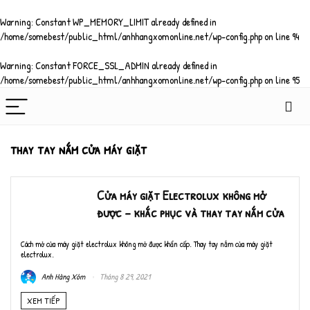
Warning
: Constant WP_MEMORY_LIMIT already defined in
/home/somebest/public_html/anhhangxomonline.net/wp-config.php
on line
94
Warning
: Constant FORCE_SSL_ADMIN already defined in
/home/somebest/public_html/anhhangxomonline.net/wp-config.php
on line
95
thay tay nắm cửa máy giặt
Cửa máy giặt Electrolux không mở
được – khắc phục và thay tay nắm cửa
Cách mở cửa máy giặt electrolux không mở được khẩn cấp. Thay tay nắm cửa máy giặt
electrolux.
Anh Hàng Xóm
Tháng 8 29, 2021
XEM TIẾP