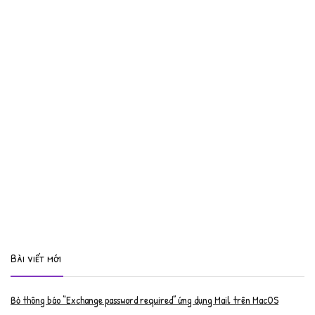
Bài viết mới
Bỏ thông báo “Exchange password required” ứng dụng Mail trên MacOS