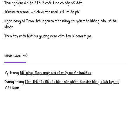
Trải nghiệm ổ điện 3 lõi 3 chấu Lioa có dây nối đất
10minutesemail – dịch vụ tạo mail .edu miễn phí
Ngân hàng số Timo, trải nghiệm tính năng chuyển tiền không cần…số tài
khoản
Trên tay máy hút bụi giường nệm cầm tay Xiaomi Mijia
Bình luận mới
Vy
trong
Để “ping” được máy chủ và máy ảo VirtualBox
Dương
trong
Làm thế nào để bảo hành sản phẩm Sandisk hàng xách tay tại
Việt Nam
Nguyễn Đạt Luân
trong
Nâng cấp RAM cho MacBook Pro 2012 lên 16GB
trần văn cường
trong
K9 Web Protection – Nhận key bản quyền miễn phí
Anh
trong
Phục hồi tài khoản PayPal bị khóa
Linh
trong
Phục hồi tài khoản PayPal bị khóa