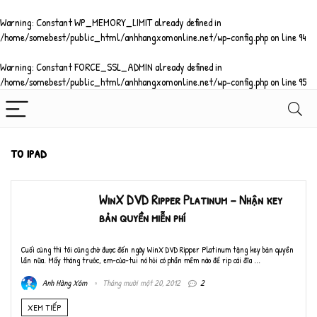
Warning
: Constant WP_MEMORY_LIMIT already defined in
/home/somebest/public_html/anhhangxomonline.net/wp-config.php
on line
94
Warning
: Constant FORCE_SSL_ADMIN already defined in
/home/somebest/public_html/anhhangxomonline.net/wp-config.php
on line
95
to ipad
WinX DVD Ripper Platinum – Nhận key
bản quyền miễn phí
Cuối cùng thì tôi cũng chờ được đến ngày WinX DVD Ripper Platinum tặng key bản quyền
lần nữa. Mấy tháng trước, em-của-tui nó hỏi có phần mềm nào để rip cái đĩa ...
Anh Hàng Xóm
Tháng mười một 20, 2012
2
XEM TIẾP