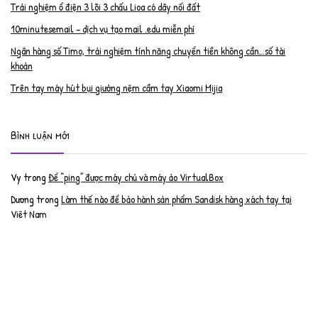
Trải nghiệm ổ điện 3 lõi 3 chấu Lioa có dây nối đất
10minutesemail – dịch vụ tạo mail .edu miễn phí
Ngân hàng số Timo, trải nghiệm tính năng chuyển tiền không cần…số tài
khoản
Trên tay máy hút bụi giường nệm cầm tay Xiaomi Mijia
Bình luận mới
Vy
trong
Để “ping” được máy chủ và máy ảo VirtualBox
Dương
trong
Làm thế nào để bảo hành sản phẩm Sandisk hàng xách tay tại
Việt Nam
Nguyễn Đạt Luân
trong
Nâng cấp RAM cho MacBook Pro 2012 lên 16GB
trần văn cường
trong
K9 Web Protection – Nhận key bản quyền miễn phí
Anh
trong
Phục hồi tài khoản PayPal bị khóa
Linh
trong
Phục hồi tài khoản PayPal bị khóa