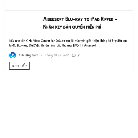
Aiseesoft Blu-ray to iPad Ripper –
Nhận key bản quyền miễn phí
Nếu như WinX HD Video Converter Deluxe mà tôi vừa mới giới thiệu không hỗ trợ đầu vào
là đĩa Blu-ray, đĩa DVD, file ảnh iso hoặc thư mục DVD thì Aiseesoft ...
Anh Hàng Xóm
Tháng 10 25, 2012
2
XEM TIẾP