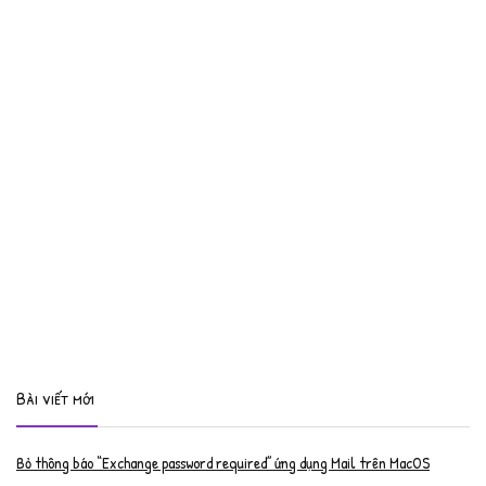
Bài viết mới
Bỏ thông báo “Exchange password required” ứng dụng Mail trên MacOS