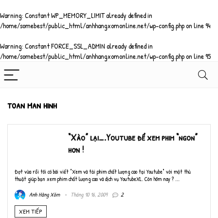
Warning
: Constant WP_MEMORY_LIMIT already defined in
/home/somebest/public_html/anhhangxomonline.net/wp-config.php
on line
94
Warning
: Constant FORCE_SSL_ADMIN already defined in
/home/somebest/public_html/anhhangxomonline.net/wp-config.php
on line
95
toan man hinh
“Xào” lại….Youtube để xem phim “ngon”
hơn !
Đợt vừa rồi tôi có bài viết "Xem và tải phim chất lượng cao tại Youtube" với một thủ
thuật giúp bạn xem phim chất lượng cao và dịch vụ YoutubeXL. Còn hôm nay ? ...
Anh Hàng Xóm
Tháng 10 16, 2009
2
XEM TIẾP