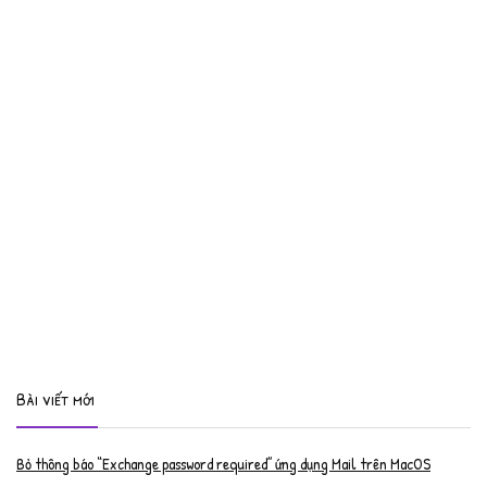
Bài viết mới
Bỏ thông báo “Exchange password required” ứng dụng Mail trên MacOS