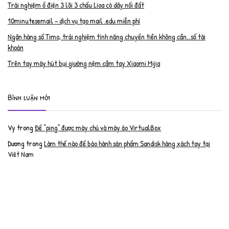
Trải nghiệm ổ điện 3 lõi 3 chấu Lioa có dây nối đất
10minutesemail – dịch vụ tạo mail .edu miễn phí
Ngân hàng số Timo, trải nghiệm tính năng chuyển tiền không cần…số tài
khoản
Trên tay máy hút bụi giường nệm cầm tay Xiaomi Mijia
Bình luận mới
Vy
trong
Để “ping” được máy chủ và máy ảo VirtualBox
Dương
trong
Làm thế nào để bảo hành sản phẩm Sandisk hàng xách tay tại
Việt Nam
Nguyễn Đạt Luân
trong
Nâng cấp RAM cho MacBook Pro 2012 lên 16GB
trần văn cường
trong
K9 Web Protection – Nhận key bản quyền miễn phí
Anh
trong
Phục hồi tài khoản PayPal bị khóa
Linh
trong
Phục hồi tài khoản PayPal bị khóa