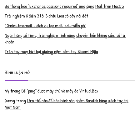
Bỏ thông báo “Exchange password required” ứng dụng Mail trên MacOS
Trải nghiệm ổ điện 3 lõi 3 chấu Lioa có dây nối đất
10minutesemail – dịch vụ tạo mail .edu miễn phí
Ngân hàng số Timo, trải nghiệm tính năng chuyển tiền không cần…số tài
khoản
Trên tay máy hút bụi giường nệm cầm tay Xiaomi Mijia
Bình luận mới
Vy
trong
Để “ping” được máy chủ và máy ảo VirtualBox
Dương
trong
Làm thế nào để bảo hành sản phẩm Sandisk hàng xách tay tại
Việt Nam
Nguyễn Đạt Luân
trong
Nâng cấp RAM cho MacBook Pro 2012 lên 16GB
trần văn cường
trong
K9 Web Protection – Nhận key bản quyền miễn phí
Anh
trong
Phục hồi tài khoản PayPal bị khóa