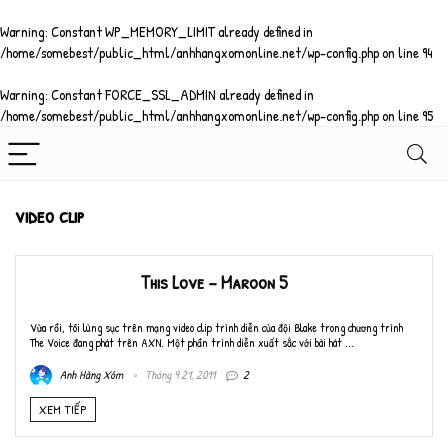
Warning
: Constant WP_MEMORY_LIMIT already defined in
/home/somebest/public_html/anhhangxomonline.net/wp-config.php
on line
94
Warning
: Constant FORCE_SSL_ADMIN already defined in
/home/somebest/public_html/anhhangxomonline.net/wp-config.php
on line
95
video clip
This Love – Maroon 5
Vừa rồi, tôi lùng sục trên mạng video clip trình diễn của đội Blake trong chương trình
The Voice đang phát trên AXN. Một phần trình diễn xuất sắc với bài hát ...
Anh Hàng Xóm
Tháng 9 21, 2011
2
XEM TIẾP