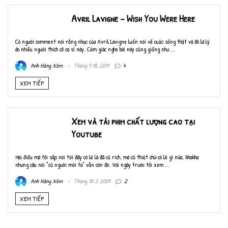
Avril Lavigne – Wish You Were Here
Có người comment nói rằng nhạc của Avril Lavigne luốn nói về cuộc sống thật và đó là lý
do nhiều người thích cô ca sĩ này. Cảm giác nghe bài này cũng giống như ...
Anh Hàng Xóm
Tháng 9 18, 2011
4
XEM TIẾP
Xem và tải phim chất lượng cao tại
Youtube
Hai điều mà tôi sắp nói tới đây có lẽ là đã cũ rích, mà cũ thiệt chứ có lẽ gì nữa, khakha
nhưng câu nói "cũ người mới ta" vẫn còn đó. Vài ngày trước tôi xem ...
Anh Hàng Xóm
Tháng 10 3, 2009
2
XEM TIẾP